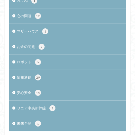
みてね
1
心の問題
12
マザーハウス
1
お金の問題
7
ロボット
6
情報通信
29
安心安全
18
リニア中央新幹線
3
未来予測
1