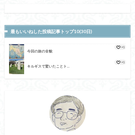
最もいいねした投稿記事トップ10(30日)
+1
今回の旅の全貌
+1
キルギスで驚いたことト...