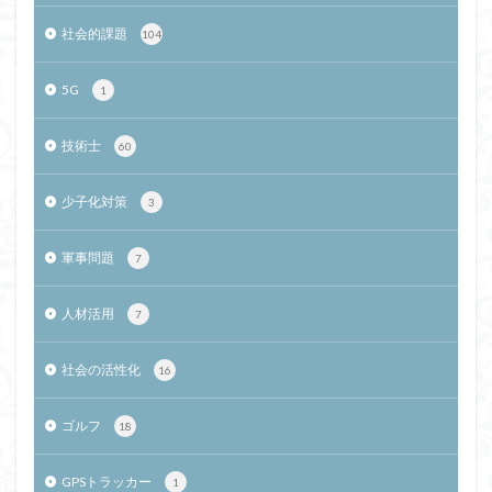
社会的課題
104
5G
1
技術士
60
少子化対策
3
軍事問題
7
人材活用
7
社会の活性化
16
ゴルフ
18
GPSトラッカー
1