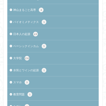
神山まるごと高専
4
バイオミメティクス
1
日本人の起源
69
ベーシックインカム
5
大学院
150
水筒とワインの起源
1
スマホ
3
教育問題
1