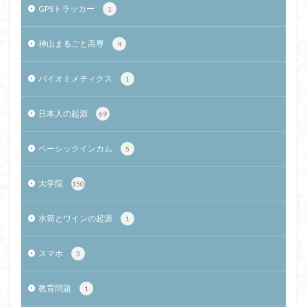
GPSトラッカー
1
神山まるごと高専
4
バイオミメティクス
1
日本人の起源
69
ベーシックインカム
5
大学院
150
水筒とワインの起源
1
スマホ
3
教育問題
1