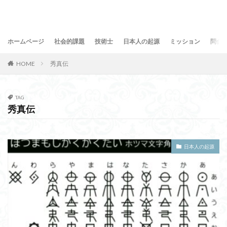
ホームページ
社会的課題
技術士
日本人の起源
ミッション
問合
HOME
秀真伝
TAG
秀真伝
日本人の起源