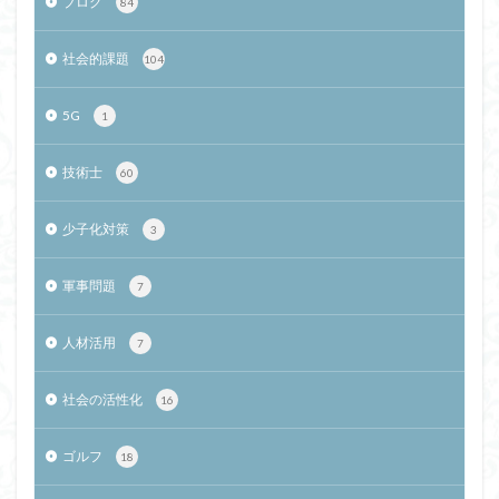
ブログ
84
社会的課題
104
5G
1
技術士
60
少子化対策
3
軍事問題
7
人材活用
7
社会の活性化
16
ゴルフ
18