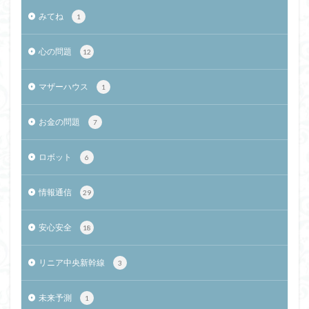
みてね
1
心の問題
12
マザーハウス
1
お金の問題
7
ロボット
6
情報通信
29
安心安全
18
リニア中央新幹線
3
未来予測
1