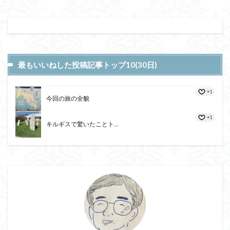
最もいいねした投稿記事トップ10(30日)
+1
今回の旅の全貌
+1
キルギスで驚いたことト...