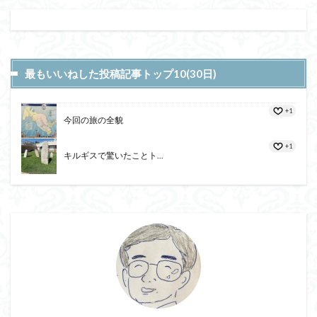
最もいいねした投稿記事トップ10(30日)
+1
今回の旅の全貌
+1
キルギスで驚いたことト...