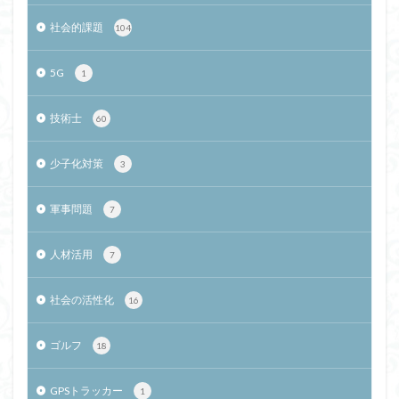
社会的課題
104
5G
1
技術士
60
少子化対策
3
軍事問題
7
人材活用
7
社会の活性化
16
ゴルフ
18
GPSトラッカー
1