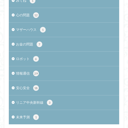
みてね
1
心の問題
12
マザーハウス
1
お金の問題
7
ロボット
6
情報通信
29
安心安全
18
リニア中央新幹線
3
未来予測
1