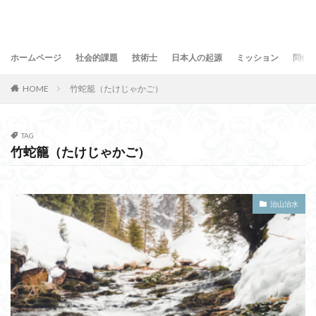
ホームページ
社会的課題
技術士
日本人の起源
ミッション
問合
HOME
竹蛇籠（たけじゃかご）
TAG
竹蛇籠（たけじゃかご）
治山治水