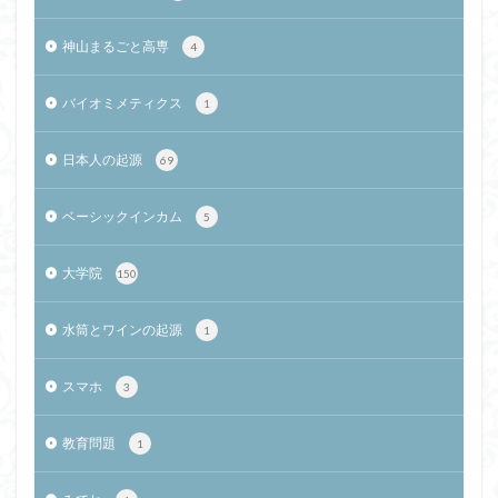
神山まるごと高専
4
バイオミメティクス
1
日本人の起源
69
ベーシックインカム
5
大学院
150
水筒とワインの起源
1
スマホ
3
教育問題
1