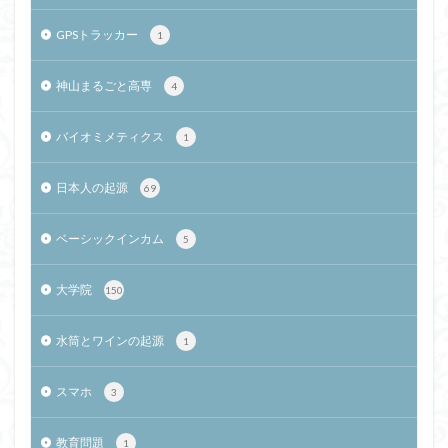
GPSトラッカー
1
神山まるごと高専
4
バイオミメティクス
1
日本人の起源
69
ベーシックインカム
5
大学院
150
水筒とワインの起源
1
スマホ
3
教育問題
1