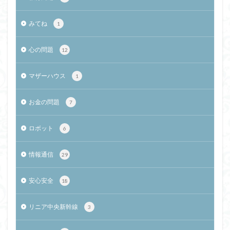
みてね
1
心の問題
12
マザーハウス
1
お金の問題
7
ロボット
6
情報通信
29
安心安全
18
リニア中央新幹線
3