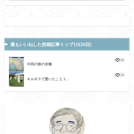
最もいいねした投稿記事トップ10(30日)
+1
今回の旅の全貌
+1
キルギスで驚いたことト...