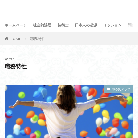
ホームページ
社会的課題
技術士
日本人の起源
ミッション
問合
HOME
職務特性
TAG
職務特性
やる気アップ