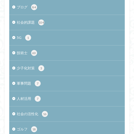
ブログ
84
社会的課題
104
5G
1
技術士
60
少子化対策
3
軍事問題
7
人材活用
7
社会の活性化
16
ゴルフ
18