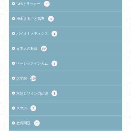
GPSトラッカー
1
神山まるごと高専
4
バイオミメティクス
1
日本人の起源
69
ベーシックインカム
5
大学院
150
水筒とワインの起源
1
スマホ
3
教育問題
1