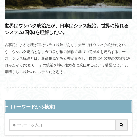
世界はウシハク統治だが、日本はシラス統治。世界に誇れる
システム(国体)を理解したい。
古事記によると我が国はシラス統治であり、大陸ではウシハク統治だとい
う。ウシハク統治とは、権力者が権力関係に基づいて民衆を統治する。一
方、シラス統治とは、最高権威である神が存在し、民衆はその神の大御宝(お
おみたから)であり、その統治を神が権力者に親任するという構図だという。
素晴らしい統治のシステムだと思う。
[キーワードから検索]