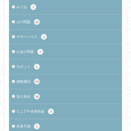
みてね
1
心の問題
12
マザーハウス
1
お金の問題
7
ロボット
6
情報通信
29
安心安全
18
リニア中央新幹線
3
未来予測
1