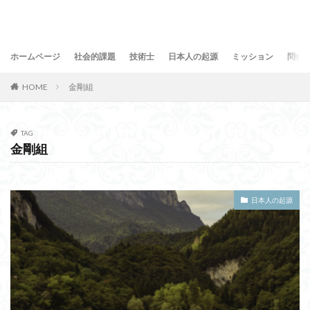
ホームページ
社会的課題
技術士
日本人の起源
ミッション
問合
HOME
金剛組
TAG
金剛組
日本人の起源