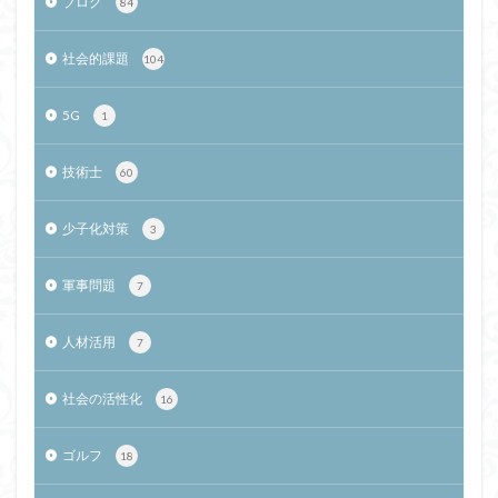
ブログ
84
社会的課題
104
5G
1
技術士
60
少子化対策
3
軍事問題
7
人材活用
7
社会の活性化
16
ゴルフ
18