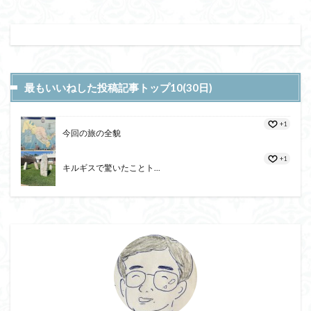
最もいいねした投稿記事トップ10(30日)
+1
今回の旅の全貌
+1
キルギスで驚いたことト...