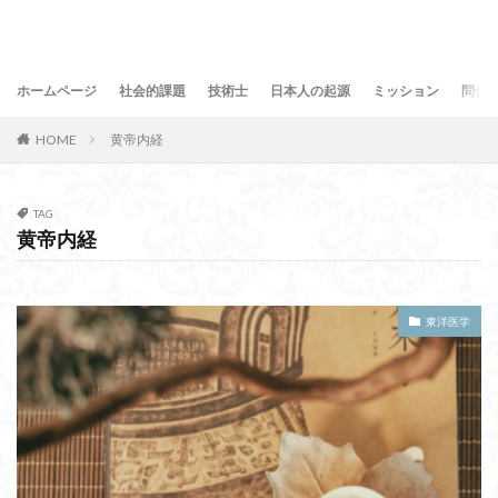
ホームページ
社会的課題
技術士
日本人の起源
ミッション
問合
HOME
黄帝内経
TAG
黄帝内経
東洋医学