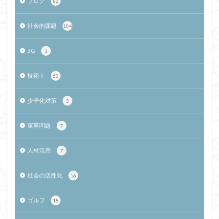
ブログ
82
社会的課題
104
5G
1
技術士
60
少子化対策
3
軍事問題
7
人材活用
7
社会の活性化
16
ゴルフ
18