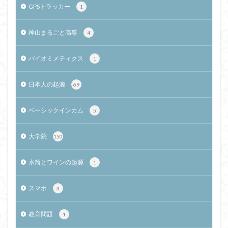
GPSトラッカー
1
神山まるごと高専
4
バイオミメティクス
1
日本人の起源
69
ベーシックインカム
5
大学院
150
水筒とワインの起源
1
スマホ
3
教育問題
1