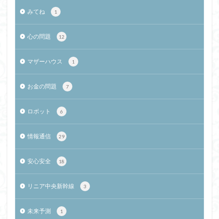
みてね
1
心の問題
12
マザーハウス
1
お金の問題
7
ロボット
6
情報通信
29
安心安全
18
リニア中央新幹線
3
未来予測
1