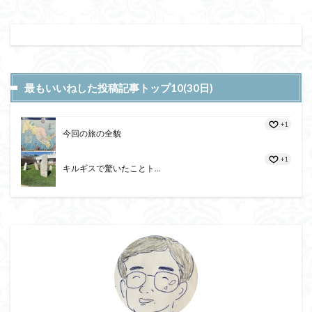
最もいいねした投稿記事トップ10(30日)
+1
今回の旅の全貌
+1
キルギスで驚いたことト...