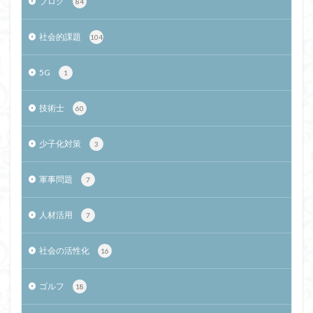
ブログ
84
社会的課題
104
5G
1
技術士
60
少子化対策
3
軍事問題
7
人材活用
7
社会の活性化
16
ゴルフ
18