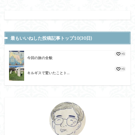
最もいいねした投稿記事トップ10(30日)
+1
今回の旅の全貌
+1
キルギスで驚いたことト...