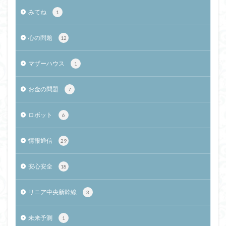
みてね
1
心の問題
12
マザーハウス
1
お金の問題
7
ロボット
6
情報通信
29
安心安全
18
リニア中央新幹線
3
未来予測
1