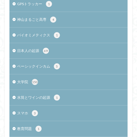
GPSトラッカー
1
神山まるごと高専
4
バイオミメティクス
1
日本人の起源
69
ベーシックインカム
5
大学院
150
水筒とワインの起源
1
スマホ
3
教育問題
1