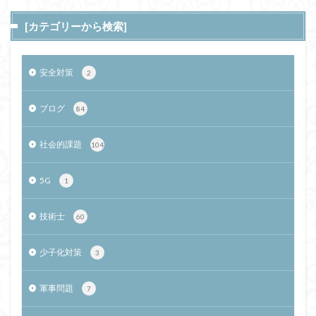
[カテゴリーから検索]
安全対策
2
ブログ
84
社会的課題
104
5G
1
技術士
60
少子化対策
3
軍事問題
7