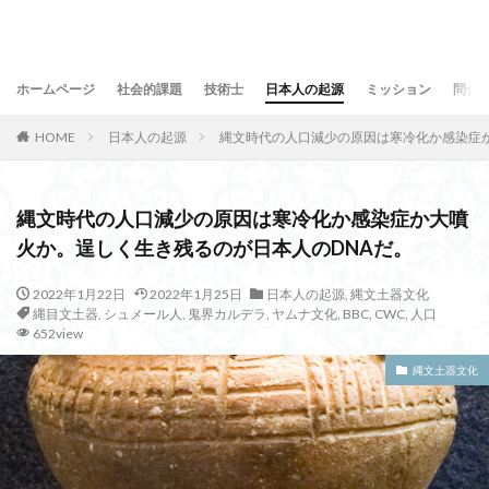
ホームページ
社会的課題
技術士
日本人の起源
ミッション
問合
HOME
日本人の起源
縄文時代の人口減少の原因は寒冷化か感染症か
縄文時代の人口減少の原因は寒冷化か感染症か大噴
火か。逞しく生き残るのが日本人のDNAだ。
2022年1月22日
2022年1月25日
日本人の起源
,
縄文土器文化
縄目文土器
,
シュメール人
,
鬼界カルデラ
,
ヤムナ文化
,
BBC
,
CWC
,
人口
652view
縄文土器文化