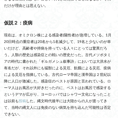
だけが理由とは思えない。
仮説２：疫病
現在は、オミクロン株による感染者(陽性者)が急増している。1月
20日時点の重症者は20名から1名減少して、19名と少ないのが幸
いだけど、高齢者や持病を持っている人々にとっては驚異だろ
う。人類の歴史は感染症との戦いの歴史だった。古代メソポタミ
アの時代に書かれた「ギルガメシュ叙事詩」においては大洪水が
有名だが、それ以外にも猛獣による災厄、飢餓による災厄、疫病
による災厄を指摘している。古代ローマ帝国と漢帝国は２世紀以
降に人口が激減した。感染症のペストが原因と言われている。ロ
ーマ人はお風呂が大好きだったのに、ペストはお風呂で感染する
というデマが広がり、ヨーロッパではシャワー文化になったこと
は以前も
投稿
した。縄文時代後半には大陸からの人が渡ってき
て、当時の縄文人には免疫のない病気を持ち込んだ可能性は否定
できない。