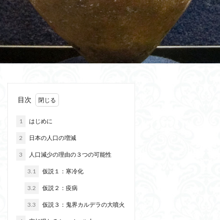
目次
1
はじめに
2
日本の人口の増減
3
人口減少の理由の３つの可能性
3.1
仮説１：寒冷化
3.2
仮説２：疫病
3.3
仮説３：鬼界カルデラの大噴火