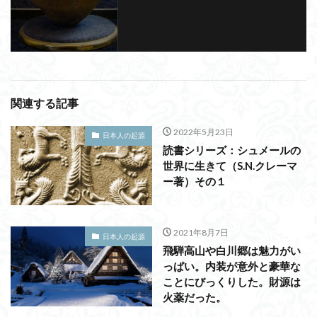
関連する記事
2022年5月23日
日本人の起源
読書シリーズ：シュメールの
世界に生きて（S.N.クレーマ
ー著）その１
2021年8月7日
日本人の起源
飛騨高山や白川郷は魅力がい
っぱい。内装が意外と豪華な
ことにびっくりした。財源は
火薬だった。