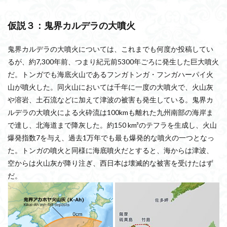
仮説３：鬼界カルデラの大噴火
鬼界カルデラの大噴火については、これまでも何度か投稿してい
るが、約7,300年前、つまり紀元前5300年ごろに発生した巨大噴火
だ。トンガでも海底火山であるフンガトンガ・フンガハーパイ火
山が噴火した。同火山においては千年に一度の大噴火で、火山灰
や溶岩、土石流などに加えて津波の被害も発生している。鬼界カ
ルデラの大噴火による火砕流は100kmも離れた九州南部の海岸ま
で達し、北海道まで降灰した。約150 km³のテフラを生成し、火山
爆発指数7を与え、過去1万年でも最も爆発的な噴火の一つとなっ
た。トンガの噴火と同様に海底噴火だとすると、海からは津波、
空からは火山灰が降り注ぎ、西日本は壊滅的な被害を受けたはず
だ。