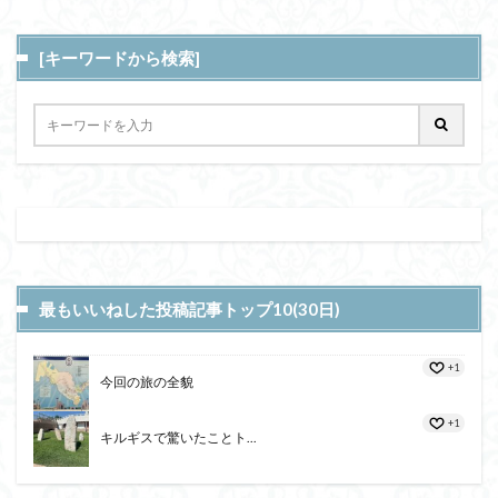
[キーワードから検索]
最もいいねした投稿記事トップ10(30日)
+1
今回の旅の全貌
+1
キルギスで驚いたことト...