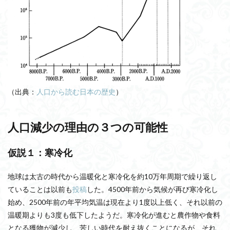
（出典：
人口から読む日本の歴史
）
人口減少の理由の３つの可能性
仮説１：寒冷化
地球は太古の時代から温暖化と寒冷化を約10万年周期で繰り返し
ていることは以前も
投稿
した。4500年前から気候が再び寒冷化し
始め、2500年前の年平均気温は現在より1度以上低く、それ以前の
温暖期よりも3度も低下したようだ。寒冷化が進むと農作物や食料
となる獲物が減少し、苦しい時代を耐え抜くことになるが、それ