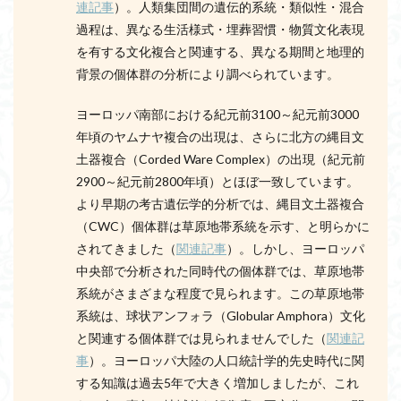
連記事
）。人類集団間の遺伝的系統・類似性・混合
過程は、異なる生活様式・埋葬習慣・物質文化表現
を有する文化複合と関連する、異なる期間と地理的
背景の個体群の分析により調べられています。
ヨーロッパ南部における紀元前3100～紀元前3000
年頃のヤムナヤ複合の出現は、さらに北方の縄目文
土器複合（Corded Ware Complex）の出現（紀元前
2900～紀元前2800年頃）とほぼ一致しています。
より早期の考古遺伝学的分析では、縄目文土器複合
（CWC）個体群は草原地帯系統を示す、と明らかに
されてきました（
関連記事
）。しかし、ヨーロッパ
中央部で分析された同時代の個体群では、草原地帯
系統がさまざまな程度で見られます。この草原地帯
系統は、球状アンフォラ（Globular Amphora）文化
と関連する個体群では見られませんでした（
関連記
事
）。ヨーロッパ大陸の人口統計学的先史時代に関
する知識は過去5年で大きく増加しましたが、これ