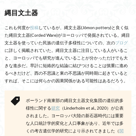
縄目文土器
これも何度か
投稿
しているが、縄文土器(Jōmon pottery)と良く似
た縄目文土器(Corded Ware)がヨーロッパで発掘されている。縄目
文土器を使っていた民族の遺伝子多様性についての、次の
ブログ
に詳しく掲載されていた。縄目文土器に注目している人がいるこ
と、ヨーロッパでも研究が進んでいることが分かっただけでも大
きな進歩だ。早計に短絡的な結論に結びつけることは慎重に進め
るべきだけど、西の不思議と東の不思議が同時期に起きていると
すれば、そこには何らかの因果関係がある可能性はあるだろう。
ポーランド南東部の縄目文土器文化集団の遺伝的多
様性に関する
研究
（Linderholm et al., 2020）が公表
されました。ヨーロッパ大陸の新石器時代には重要
な人口統計学的変化と人口事象があり、近年では多
くの考古遺伝学的研究により示されてきました（
関