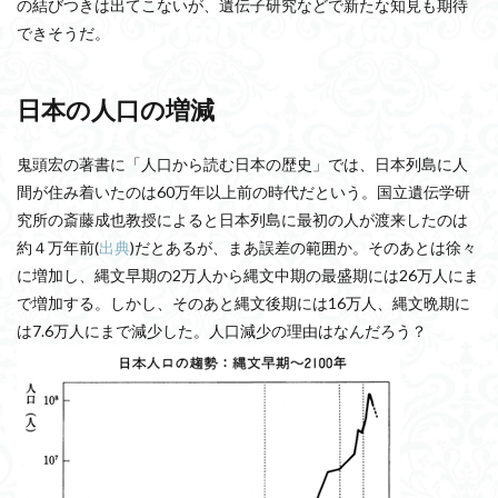
の結びつきは出てこないが、遺伝子研究などで新たな知見も期待
できそうだ。
日本の人口の増減
鬼頭宏の著書に「人口から読む日本の歴史」では、日本列島に人
間が住み着いたのは60万年以上前の時代だという。国立遺伝学研
究所の斎藤成也教授によると日本列島に最初の人が渡来したのは
約４万年前(
出典
)だとあるが、まあ誤差の範囲か。そのあとは徐々
に増加し、縄文早期の2万人から縄文中期の最盛期には26万人にま
で増加する。しかし、そのあと縄文後期には16万人、縄文晩期に
は7.6万人にまで減少した。人口減少の理由はなんだろう？