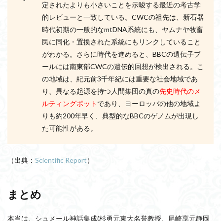
定されたよりも小さいことを示唆する最近の考古学
的レビューと一致している。CWCの祖先は、新石器
時代初期の一般的なmtDNA系統にも、ヤムナヤ牧畜
民に同化・置換された系統にもリンクしていること
がわかる。さらに時代を進めると、BBCの遺伝子プ
ールには南東部CWCの遺伝的回想が検出される。こ
の地域は、紀元前3千年紀には重要な社会地域であ
り、異なる起源を持つ人間集団の真の
先史時代のメ
ルティングポット
であり、ヨーロッパの他の地域よ
りも約200年早く、典型的なBBCのゲノムが出現し
た可能性がある。
（出典：
Scientific Report
）
まとめ
本当は、シュメール神話集成(杉勇元東大名誉教授、尾崎享元静岡