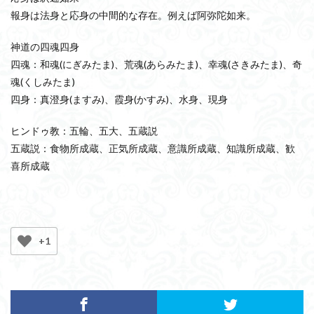
報身は法身と応身の中間的な存在。例えば阿弥陀如来。
神道の四魂四身
四魂：和魂(にぎみたま)、荒魂(あらみたま)、幸魂(さきみたま)、奇
魂(くしみたま)
四身：真澄身(ますみ)、霞身(かすみ)、水身、現身
ヒンドゥ教：五輪、五大、五蔵説
五蔵説：食物所成蔵、正気所成蔵、意識所成蔵、知識所成蔵、歓
喜所成蔵
+1