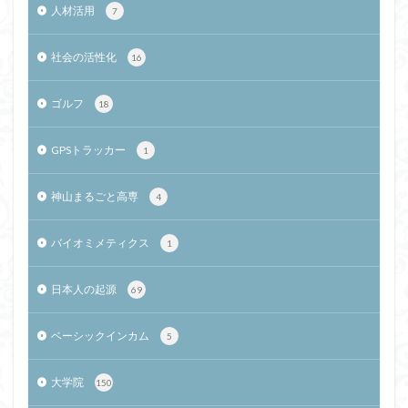
人材活用
7
社会の活性化
16
ゴルフ
18
GPSトラッカー
1
神山まるごと高専
4
バイオミメティクス
1
日本人の起源
69
ベーシックインカム
5
大学院
150