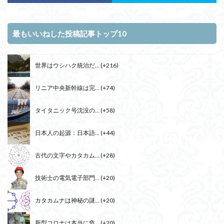
最もいいねした投稿記事トップ10
世界はウシハク統治だ...
+216
リニア中央新幹線は完...
+74
タイタニック号沈没の...
+58
日本人の起源：日本語...
+44
古代の文字やカタカム...
+28
技術士の電気電子部門...
+20
カタカムナは神秘の謎...
+20
新型コロナは本当に危...
+20