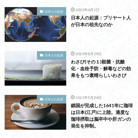
2021年4月1日
日本人の起源
日本人の起源：ブリヤート人
が日本の祖先なのか
2021年8月19日
日本人の起源
わさび(その１)殺菌・抗酸
化・血栓予防・解毒などの効
果をもつ素晴らしいわさび
2021年5月24日
日本人の起源
鎖国が完成した1641年に珈琲
は日本(江戸)に上陸。適度な
珈琲摂取は脳卒中や肝ガンの
発生を抑制。