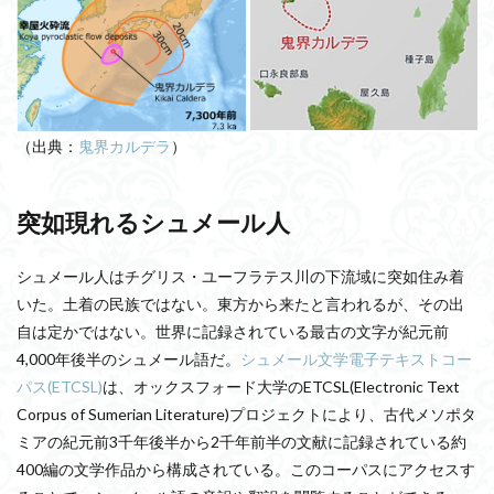
（出典：
鬼界カルデラ
）
突如現れるシュメール人
シュメール人はチグリス・ユーフラテス川の下流域に突如住み着
いた。土着の民族ではない。東方から来たと言われるが、その出
自は定かではない。世界に記録されている最古の文字が紀元前
4,000年後半のシュメール語だ。
シュメール文学電子テキストコー
パス(ETCSL)
は、オックスフォード大学のETCSL(Electronic Text
Corpus of Sumerian Literature)プロジェクトにより、古代メソポタ
ミアの紀元前3千年後半から2千年前半の文献に記録されている約
400編の文学作品から構成されている。このコーパスにアクセスす