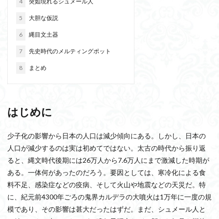
4
突如現れるシュメール人
5
大胆な仮説
6
縄目文土器
7
先史時代のメルティングポット
8
まとめ
はじめに
少子化の影響から日本の人口は減少傾向にある。しかし、日本の
人口が減少するのは実は初めてではない。太古の時代から振り返
ると、縄文時代後期には26万人から7.6万人にまで激減した時期が
ある。一体何があったのだろう。要因としては、寒冷化による食
料不足、感染症などの疫病、そして火山や地震などの天災だ。特
に、紀元前4300年ごろの鬼界カルデラの大噴火は1万年に一度の規
模であり、その影響は甚大だったはずだ。まだ、シュメール人と