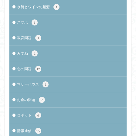
水筒とワインの起源
1
スマホ
3
教育問題
1
みてね
1
心の問題
12
マザーハウス
1
お金の問題
7
ロボット
6
情報通信
29