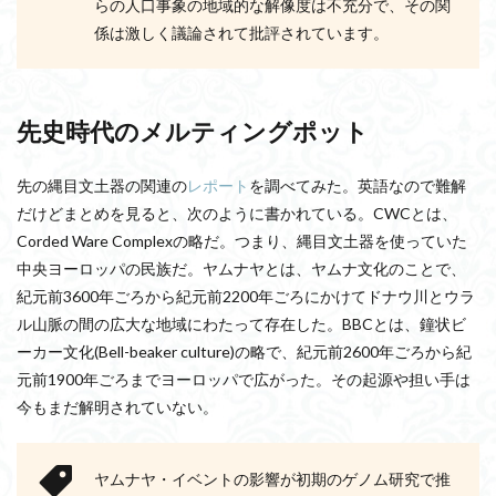
らの人口事象の地域的な解像度は不充分で、その関
係は激しく議論されて批評されています。
先史時代のメルティングポット
先の縄目文土器の関連の
レポート
を調べてみた。英語なので難解
だけどまとめを見ると、次のように書かれている。CWCとは、
Corded Ware Complexの略だ。つまり、縄目文土器を使っていた
中央ヨーロッパの民族だ。ヤムナヤとは、ヤムナ文化のことで、
紀元前3600年ごろから紀元前2200年ごろにかけてドナウ川とウラ
ル山脈の間の広大な地域にわたって存在した。BBCとは、鐘状ビ
ーカー文化(Bell-beaker culture)の略で、紀元前2600年ごろから紀
元前1900年ごろまでヨーロッパで広がった。その起源や担い手は
今もまだ解明されていない。
ヤムナヤ・イベントの影響が初期のゲノム研究で推