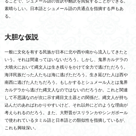
ることで、シュメール語の音訳や翻訳を閲覧することができる。
素晴らしい。日本語とシュメール語の共通点を指摘する声もあ
る。
大胆な仮説
一般に文化を有する民族が日本に北や西や南から流入してきたと
いう。それは間違ってはいないだろう。しかし、鬼界カルデラの
大噴火において縄文人は生き残りをかけて全力で逃げただろう。
海洋民族だった人たちは海に逃げただろう。生き延びた人は西や
南西に逃げた人たちだろう。もしかするとシュメール人とは鬼界
カルデラから逃げた縄文人なのではないのだろうか。これと関連
して不思議なのが次に示す縄目文土器との関係だ。縄文人が持ち
込んだのあればわかりやすいけど、それ以外にどのような理由が
考えられるのだろう。また、大野晋がスリランカやシンガポール
で使われているタミル語と日本語との類似性を指摘しているが、
これも興味深い。