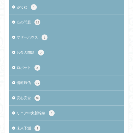
みてね
1
心の問題
12
マザーハウス
1
お金の問題
7
ロボット
6
情報通信
29
安心安全
18
リニア中央新幹線
3
未来予測
1