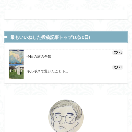
最もいいねした投稿記事トップ10(30日)
+1
今回の旅の全貌
+1
キルギスで驚いたことト...