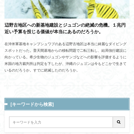
辺野古地区への新基地建設とジュゴンの絶滅の危機。１兆円
近い予算を投じる価値が本当にあるのだろうか。
在沖米軍基地キャンプシュワブのある辺野古地区は本当に綺麗なダイビング
スポットだった。普天間基地からの移転問題で二転三転し、結局強行建設に
向かっている。希少生物のジュゴンやサンゴなどへの影響を評価するように
米国の地方裁判所は判定を下したが、沖縄のジュゴンは今もどこかで生きて
いるのだろうか。すでに絶滅したのだろうか。
[キーワードから検索]