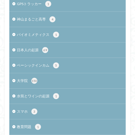
GPSトラッカー
1
神山まるごと高専
4
バイオミメティクス
1
日本人の起源
69
ベーシックインカム
5
大学院
150
水筒とワインの起源
1
スマホ
3
教育問題
1