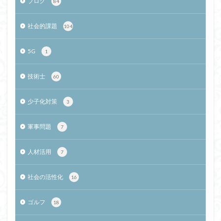
ブログ
84
社会的課題
104
5G
1
技術士
60
少子化対策
3
軍事問題
7
人材活用
7
社会の活性化
16
ゴルフ
18