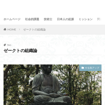
ホームページ
社会的課題
技術士
日本人の起源
ミッション
問合
HOME
ゼークトの組織論
TAG
ゼークトの組織論
やる気アップ