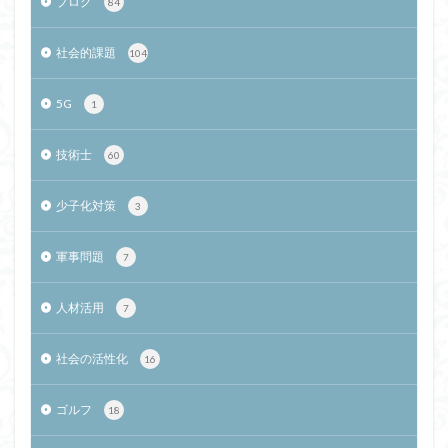
ブログ
84
社会的課題
104
5G
1
技術士
60
少子化対策
3
軍事問題
7
人材活用
7
社会の活性化
16
ゴルフ
18