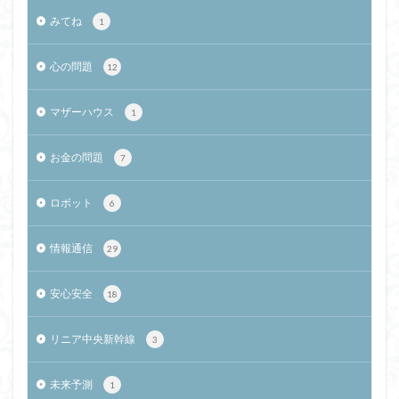
みてね
1
心の問題
12
マザーハウス
1
お金の問題
7
ロボット
6
情報通信
29
安心安全
18
リニア中央新幹線
3
未来予測
1