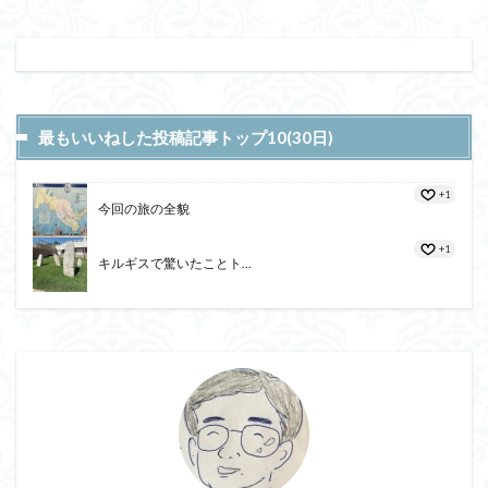
最もいいねした投稿記事トップ10(30日)
+1
今回の旅の全貌
+1
キルギスで驚いたことト...