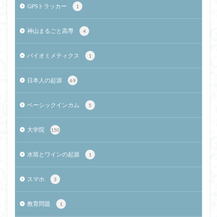
GPSトラッカー
1
神山まるごと高専
4
バイオミメティクス
1
日本人の起源
69
ベーシックインカム
5
大学院
150
水筒とワインの起源
1
スマホ
3
教育問題
1