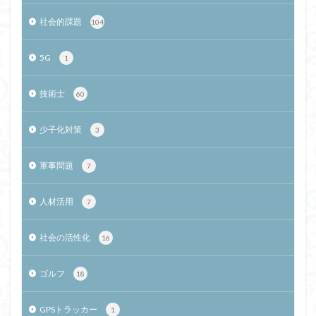
社会的課題
104
5G
1
技術士
60
少子化対策
3
軍事問題
7
人材活用
7
社会の活性化
16
ゴルフ
18
GPSトラッカー
1