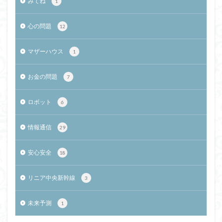
みてね
1
心の問題
12
マザーハウス
1
お金の問題
7
ロボット
6
情報通信
29
安心安全
18
リニア中央新幹線
3
未来予測
1