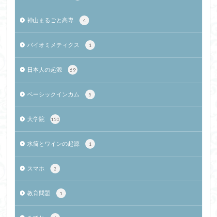
神山まるごと高専
4
バイオミメティクス
1
日本人の起源
69
ベーシックインカム
5
大学院
150
水筒とワインの起源
1
スマホ
3
教育問題
1