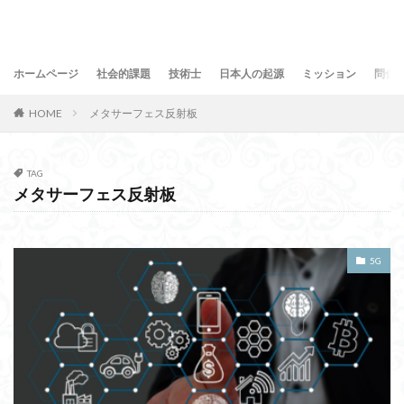
ホームページ
社会的課題
技術士
日本人の起源
ミッション
問合
HOME
メタサーフェス反射板
TAG
メタサーフェス反射板
5G