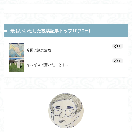
最もいいねした投稿記事トップ10(30日)
+1
今回の旅の全貌
+1
キルギスで驚いたことト...