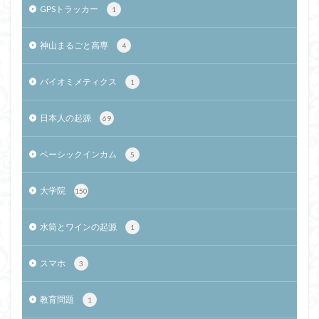
GPSトラッカー
1
神山まるごと高専
4
バイオミメティクス
1
日本人の起源
69
ベーシックインカム
5
大学院
150
水筒とワインの起源
1
スマホ
3
教育問題
1