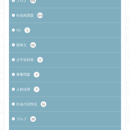
ブログ
84
社会的課題
104
5G
1
技術士
60
少子化対策
3
軍事問題
7
人材活用
7
社会の活性化
16
ゴルフ
18