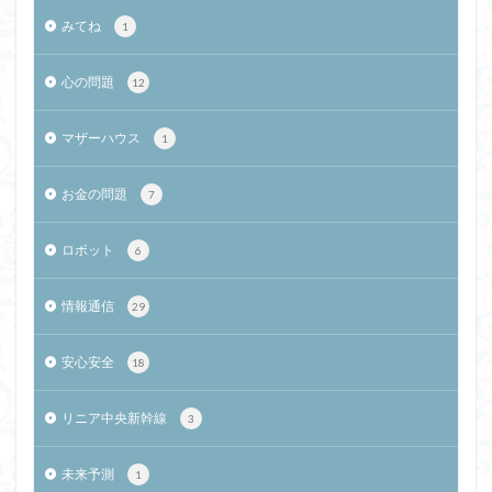
みてね
1
心の問題
12
マザーハウス
1
お金の問題
7
ロボット
6
情報通信
29
安心安全
18
リニア中央新幹線
3
未来予測
1