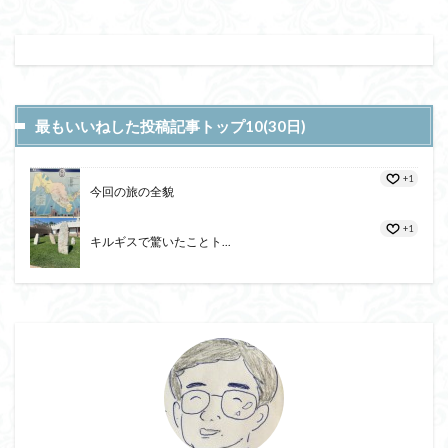
最もいいねした投稿記事トップ10(30日)
+1
今回の旅の全貌
+1
キルギスで驚いたことト...