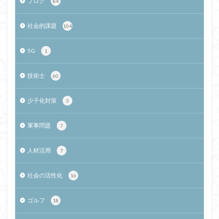
ブログ
84
社会的課題
104
5G
1
技術士
60
少子化対策
3
軍事問題
7
人材活用
7
社会の活性化
16
ゴルフ
18