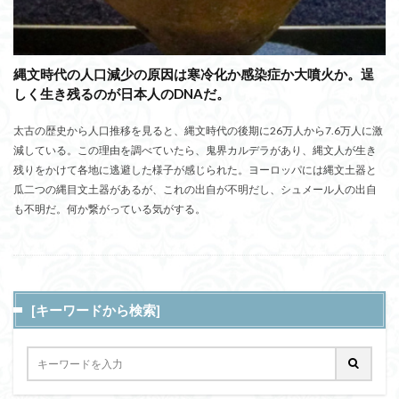
縄文時代の人口減少の原因は寒冷化か感染症か大噴火か。逞
しく生き残るのが日本人のDNAだ。
太古の歴史から人口推移を見ると、縄文時代の後期に26万人から7.6万人に激
減している。この理由を調べていたら、鬼界カルデラがあり、縄文人が生き
残りをかけて各地に逃避した様子が感じられた。ヨーロッパには縄文土器と
瓜二つの縄目文土器があるが、これの出自が不明だし、シュメール人の出自
も不明だ。何か繋がっている気がする。
[キーワードから検索]