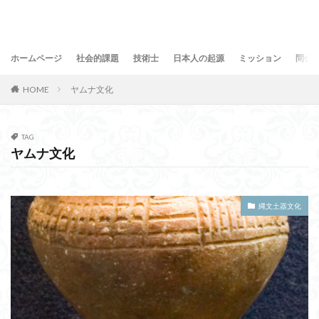
ホームページ
社会的課題
技術士
日本人の起源
ミッション
問合
HOME
ヤムナ文化
TAG
ヤムナ文化
縄文土器文化