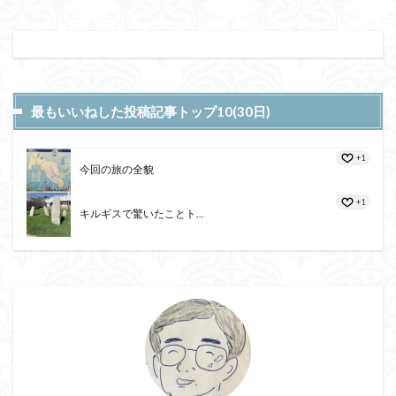
最もいいねした投稿記事トップ10(30日)
+1
今回の旅の全貌
+1
キルギスで驚いたことト...