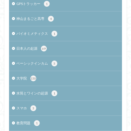
GPSトラッカー
1
神山まるごと高専
4
バイオミメティクス
1
日本人の起源
69
ベーシックインカム
5
大学院
150
水筒とワインの起源
1
スマホ
3
教育問題
1