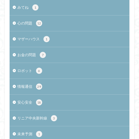
みてね
1
心の問題
12
マザーハウス
1
お金の問題
7
ロボット
6
情報通信
29
安心安全
18
リニア中央新幹線
3
未来予測
1