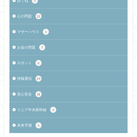
みてね
1
心の問題
12
マザーハウス
1
お金の問題
7
ロボット
6
情報通信
29
安心安全
18
リニア中央新幹線
3
未来予測
1