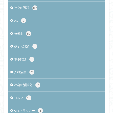
社会的課題
104
5G
1
技術士
60
少子化対策
3
軍事問題
7
人材活用
7
社会の活性化
16
ゴルフ
18
GPSトラッカー
1