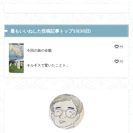
最もいいねした投稿記事トップ10(30日)
+1
今回の旅の全貌
+1
キルギスで驚いたことト...