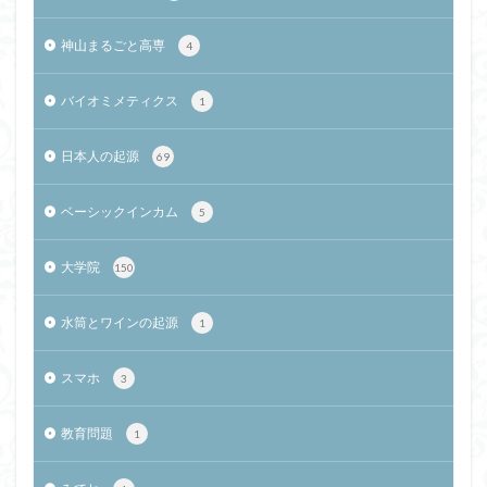
神山まるごと高専
4
バイオミメティクス
1
日本人の起源
69
ベーシックインカム
5
大学院
150
水筒とワインの起源
1
スマホ
3
教育問題
1