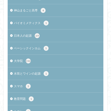
神山まるごと高専
4
バイオミメティクス
1
日本人の起源
69
ベーシックインカム
5
大学院
150
水筒とワインの起源
1
スマホ
3
教育問題
1