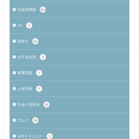
社会的課題
104
5G
1
技術士
60
少子化対策
3
軍事問題
7
人材活用
7
社会の活性化
16
ゴルフ
18
GPSトラッカー
1