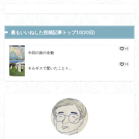
最もいいねした投稿記事トップ10(30日)
+1
今回の旅の全貌
+1
キルギスで驚いたことト...