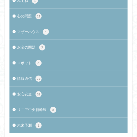
みてね
1
心の問題
12
マザーハウス
1
お金の問題
7
ロボット
6
情報通信
29
安心安全
18
リニア中央新幹線
3
未来予測
1