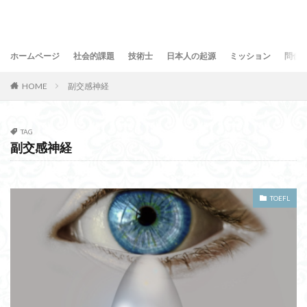
ホームページ
社会的課題
技術士
日本人の起源
ミッション
問合
HOME
副交感神経
TAG
副交感神経
TOEFL