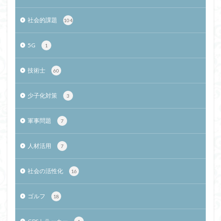
社会的課題
104
5G
1
技術士
60
少子化対策
3
軍事問題
7
人材活用
7
社会の活性化
16
ゴルフ
18