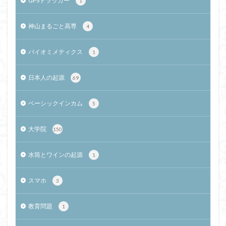
GPSトラッカー
1
神山まるごと高専
4
バイオミメティクス
1
日本人の起源
69
ベーシックインカム
5
大学院
150
水筒とワインの起源
1
スマホ
3
教育問題
1