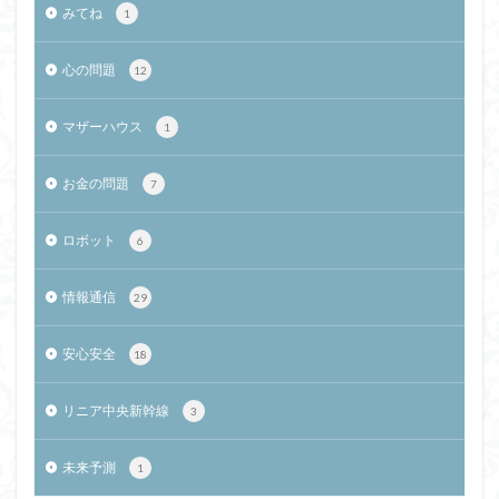
みてね
1
心の問題
12
マザーハウス
1
お金の問題
7
ロボット
6
情報通信
29
安心安全
18
リニア中央新幹線
3
未来予測
1