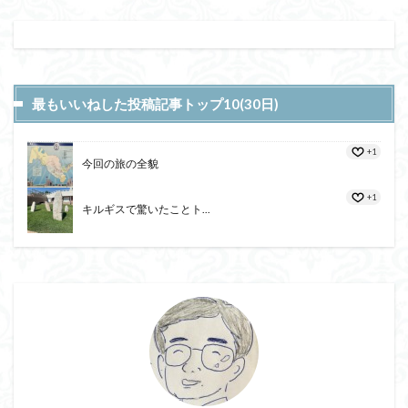
最もいいねした投稿記事トップ10(30日)
+1
今回の旅の全貌
+1
キルギスで驚いたことト...