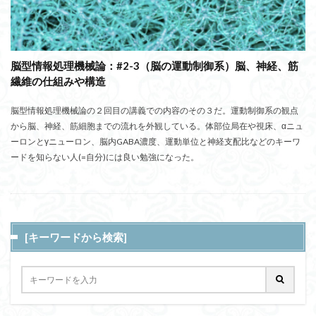
脳型情報処理機械論：#2-3（脳の運動制御系）脳、神経、筋
繊維の仕組みや構造
脳型情報処理機械論の２回目の講義での内容のその３だ。運動制御系の観点
から脳、神経、筋細胞までの流れを外観している。体部位局在や視床、αニュ
ーロンとγニューロン、脳内GABA濃度、運動単位と神経支配比などのキーワ
ードを知らない人(=自分)には良い勉強になった。
[キーワードから検索]