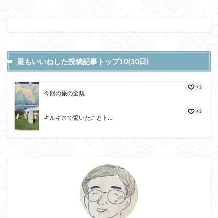
最もいいねした投稿記事トップ10(30日)
+1
今回の旅の全貌
+1
キルギスで驚いたことト...