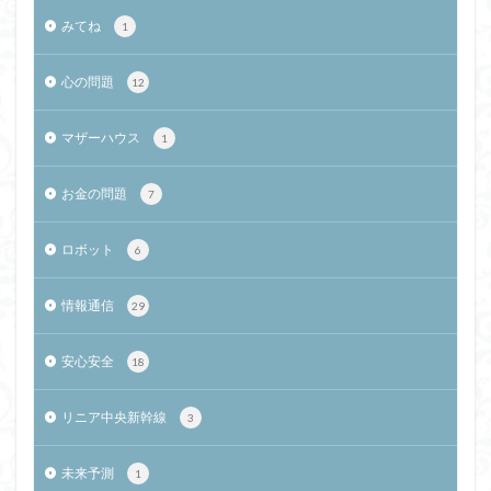
みてね
1
心の問題
12
マザーハウス
1
お金の問題
7
ロボット
6
情報通信
29
安心安全
18
リニア中央新幹線
3
未来予測
1