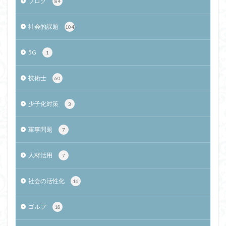
ブログ
84
社会的課題
104
5G
1
技術士
60
少子化対策
3
軍事問題
7
人材活用
7
社会の活性化
16
ゴルフ
18