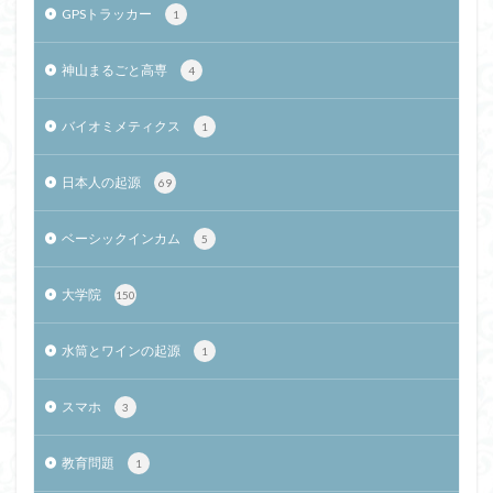
GPSトラッカー
1
神山まるごと高専
4
バイオミメティクス
1
日本人の起源
69
ベーシックインカム
5
大学院
150
水筒とワインの起源
1
スマホ
3
教育問題
1