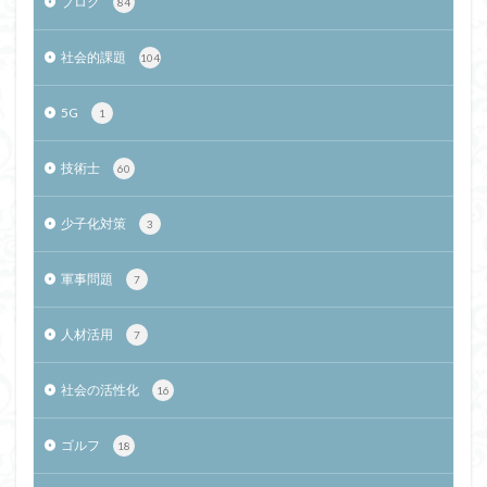
ブログ
84
社会的課題
104
5G
1
技術士
60
少子化対策
3
軍事問題
7
人材活用
7
社会の活性化
16
ゴルフ
18