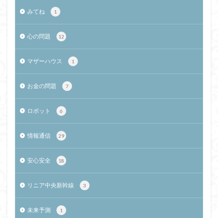
みてね
1
心の問題
12
マザーハウス
1
お金の問題
7
ロボット
6
情報通信
29
安心安全
18
リニア中央新幹線
3
未来予測
1