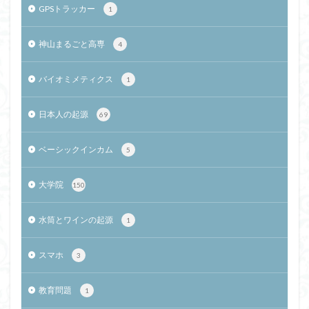
GPSトラッカー
1
神山まるごと高専
4
バイオミメティクス
1
日本人の起源
69
ベーシックインカム
5
大学院
150
水筒とワインの起源
1
スマホ
3
教育問題
1