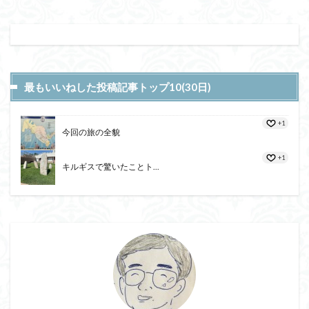
最もいいねした投稿記事トップ10(30日)
+1
今回の旅の全貌
+1
キルギスで驚いたことト...