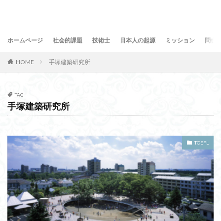
ホームページ
社会的課題
技術士
日本人の起源
ミッション
問合
HOME
手塚建築研究所
TAG
手塚建築研究所
TOEFL