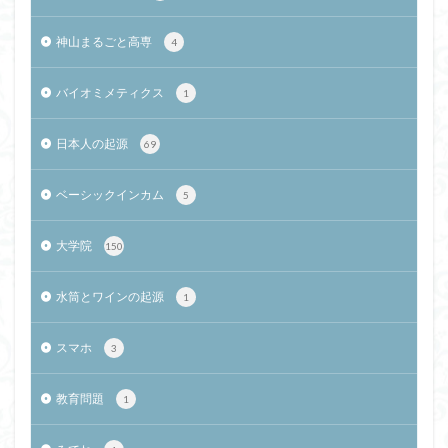
神山まるごと高専
4
バイオミメティクス
1
日本人の起源
69
ベーシックインカム
5
大学院
150
水筒とワインの起源
1
スマホ
3
教育問題
1