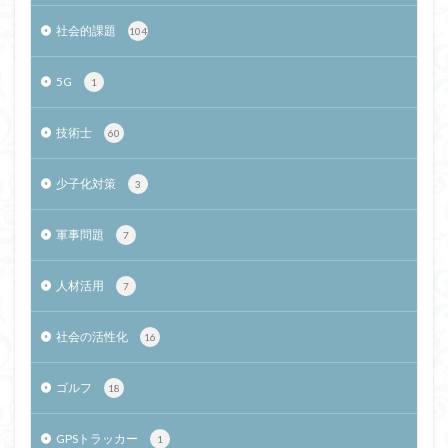
社会的課題
104
5G
1
技術士
60
少子化対策
3
軍事問題
7
人材活用
7
社会の活性化
16
ゴルフ
18
GPSトラッカー
1