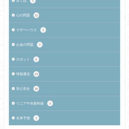
みてね
1
心の問題
12
マザーハウス
1
お金の問題
7
ロボット
6
情報通信
29
安心安全
18
リニア中央新幹線
3
未来予測
1