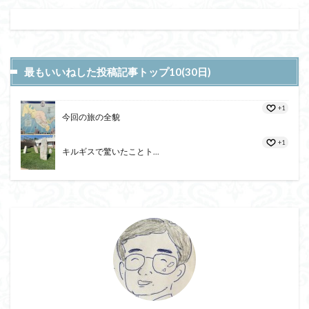
最もいいねした投稿記事トップ10(30日)
+1
今回の旅の全貌
+1
キルギスで驚いたことト...