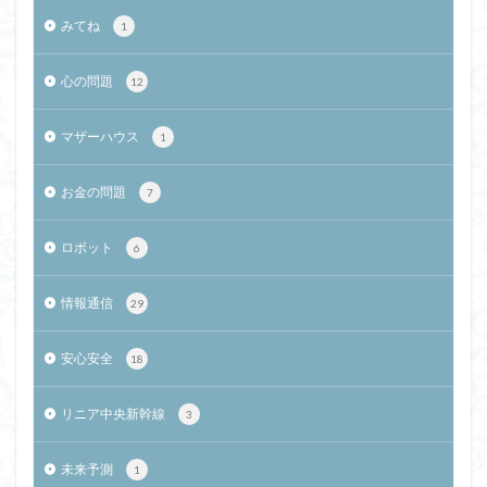
みてね
1
心の問題
12
マザーハウス
1
お金の問題
7
ロボット
6
情報通信
29
安心安全
18
リニア中央新幹線
3
未来予測
1