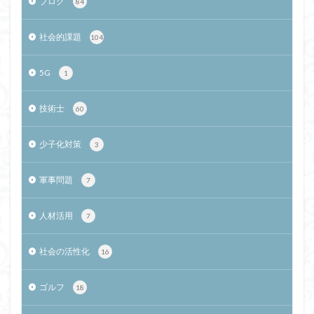
ブログ
84
社会的課題
104
5G
1
技術士
60
少子化対策
3
軍事問題
7
人材活用
7
社会の活性化
16
ゴルフ
18