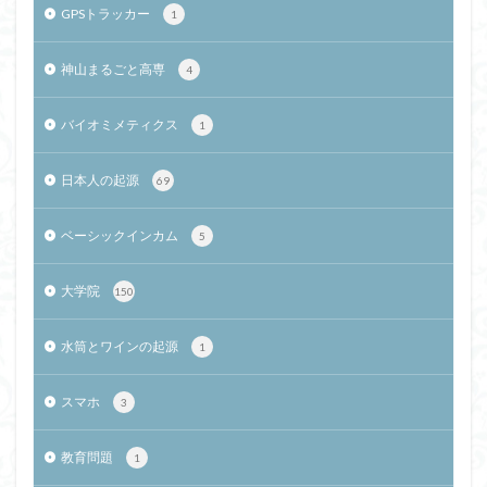
GPSトラッカー
1
神山まるごと高専
4
バイオミメティクス
1
日本人の起源
69
ベーシックインカム
5
大学院
150
水筒とワインの起源
1
スマホ
3
教育問題
1