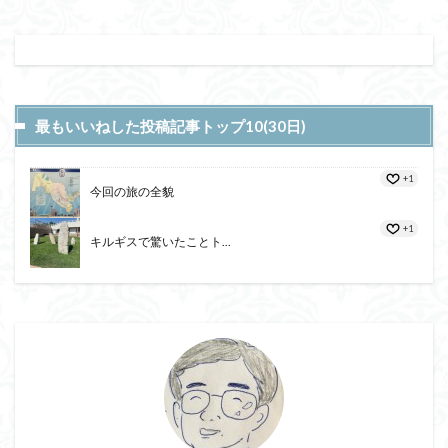
最もいいねした投稿記事トップ10(30日)
+1
今回の旅の全貌
+1
キルギスで驚いたことト...