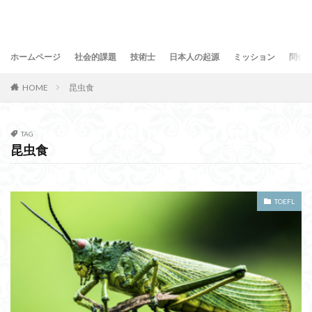
ホームページ
社会的課題
技術士
日本人の起源
ミッション
問合
HOME
昆虫食
TAG
昆虫食
TOEFL