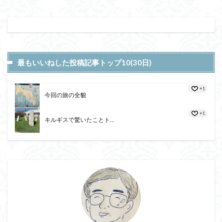
最もいいねした投稿記事トップ10(30日)
+1
今回の旅の全貌
+1
キルギスで驚いたことト...