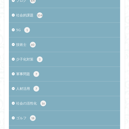
ブログ
84
社会的課題
104
5G
1
技術士
60
少子化対策
3
軍事問題
7
人材活用
7
社会の活性化
16
ゴルフ
18