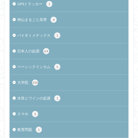
GPSトラッカー
1
神山まるごと高専
4
バイオミメティクス
1
日本人の起源
69
ベーシックインカム
5
大学院
150
水筒とワインの起源
1
スマホ
3
教育問題
1