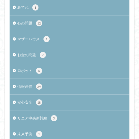
みてね
1
心の問題
12
マザーハウス
1
お金の問題
7
ロボット
6
情報通信
29
安心安全
18
リニア中央新幹線
3
未来予測
1