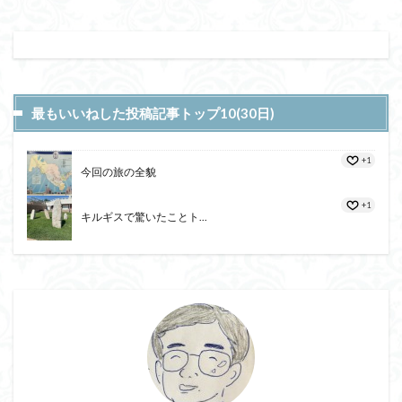
最もいいねした投稿記事トップ10(30日)
+1
今回の旅の全貌
+1
キルギスで驚いたことト...