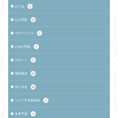
みてね
1
心の問題
12
マザーハウス
1
お金の問題
7
ロボット
6
情報通信
29
安心安全
18
リニア中央新幹線
3
未来予測
1