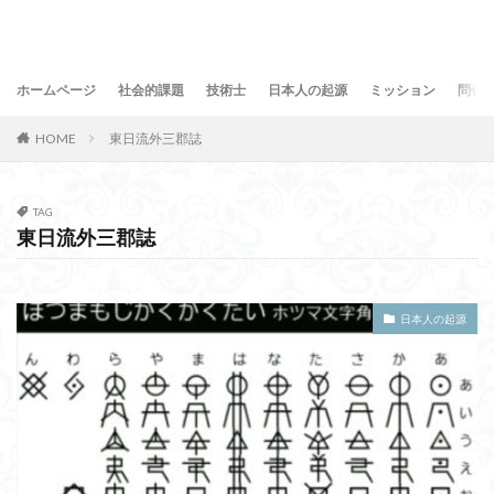
ホームページ
社会的課題
技術士
日本人の起源
ミッション
問合
HOME
東日流外三郡誌
TAG
東日流外三郡誌
日本人の起源