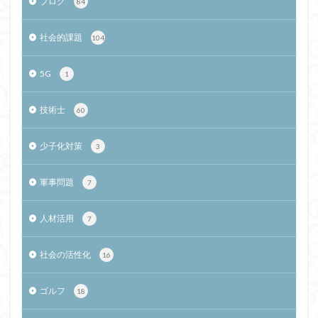
ブログ
84
社会的課題
104
5G
1
技術士
60
少子化対策
3
軍事問題
7
人材活用
7
社会の活性化
16
ゴルフ
18