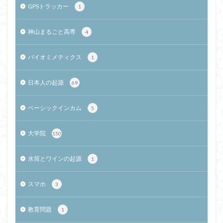
GPSトラッカー
1
神山まるごと高専
4
バイオミメティクス
1
日本人の起源
69
ベーシックインカム
5
大学院
150
水筒とワインの起源
1
スマホ
3
教育問題
1