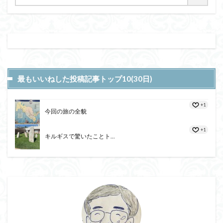
最もいいねした投稿記事トップ10(30日)
+1
今回の旅の全貌
+1
キルギスで驚いたことト...