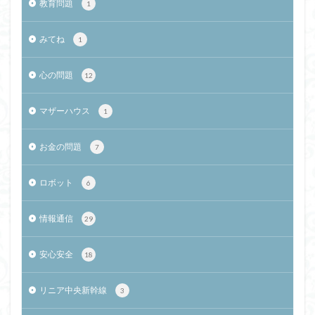
教育問題
1
みてね
1
心の問題
12
マザーハウス
1
お金の問題
7
ロボット
6
情報通信
29
安心安全
18
リニア中央新幹線
3