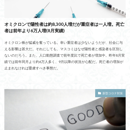
オミクロンで陽性者は約8,300人増だが重症者は一人増。死亡
者は前年より6万人増(8月実績)
オミクロン株が猛威を奮っている。幸い重症者は少ないようだが、社会に与
える影響は甚大だ。それにしても、マスコミはなぜ陽性者と感染者を区別し
ないのだろう。また、人口動態調査で前年度比で死亡者が増加中。昨年8月実
績では前年同月より約6万人多く、9月以降の状況が心配だ。死亡者の増加が
止まれなければ憂慮すべき事態だ。
新型コロナ対策