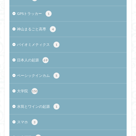
GPSトラッカー
1
神山まるごと高専
4
バイオミメティクス
1
日本人の起源
69
ベーシックインカム
5
大学院
150
水筒とワインの起源
1
スマホ
3