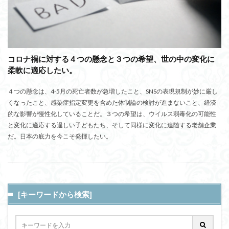
コロナ禍に対する４つの懸念と３つの希望、世の中の変化に
柔軟に適応したい。
４つの懸念は、4-5月の死亡者数が急増したこと、SNSの表現規制が妙に厳し
くなったこと、感染症指定変更を含めた体制論の検討が進まないこと、経済
的な影響が慢性化していることだ。３つの希望は、ウイルス弱毒化の可能性
と変化に適応する逞しい子どもたち、そして同様に変化に追随する老舗企業
だ。日本の底力を今こそ発揮したい。
[キーワードから検索]