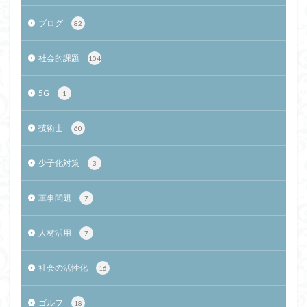
ブログ
82
社会的課題
104
5G
1
技術士
60
少子化対策
3
軍事問題
7
人材活用
7
社会の活性化
16
ゴルフ
18