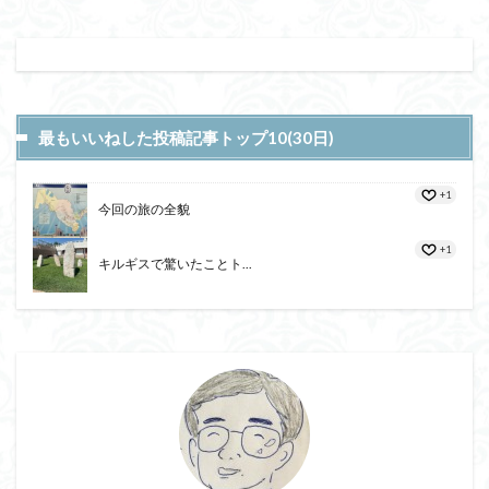
最もいいねした投稿記事トップ10(30日)
+1
今回の旅の全貌
+1
キルギスで驚いたことト...