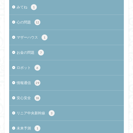
みてね
1
心の問題
12
マザーハウス
1
お金の問題
7
ロボット
6
情報通信
29
安心安全
18
リニア中央新幹線
3
未来予測
1