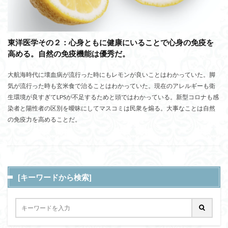
東洋医学その２：心身ともに健康にいることで心身の免疫を
高める。自然の免疫機能は優秀だ。
大航海時代に壊血病が流行った時にもレモンが良いことはわかっていた。脚
気が流行った時も玄米食で治ることはわかっていた。現在のアレルギーも衛
生環境が良すぎてLPSが不足するためと頭ではわかっている。新型コロナも感
染者と陽性者の区別を曖昧にしてマスコミは民衆を煽る。大事なことは自然
の免疫力を高めることだ。
[キーワードから検索]