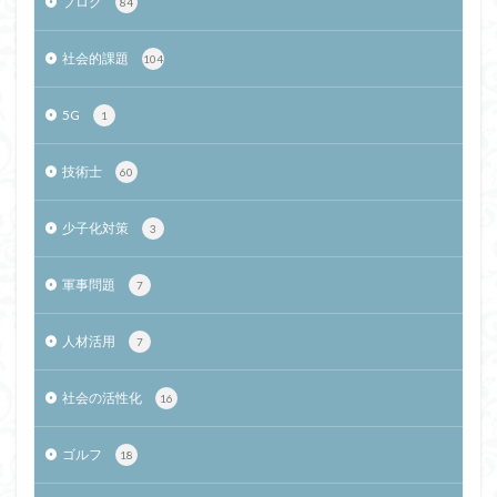
ブログ
84
社会的課題
104
5G
1
技術士
60
少子化対策
3
軍事問題
7
人材活用
7
社会の活性化
16
ゴルフ
18