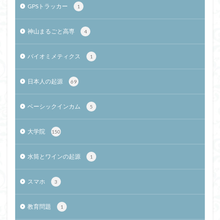
GPSトラッカー
1
神山まるごと高専
4
バイオミメティクス
1
日本人の起源
69
ベーシックインカム
5
大学院
150
水筒とワインの起源
1
スマホ
3
教育問題
1