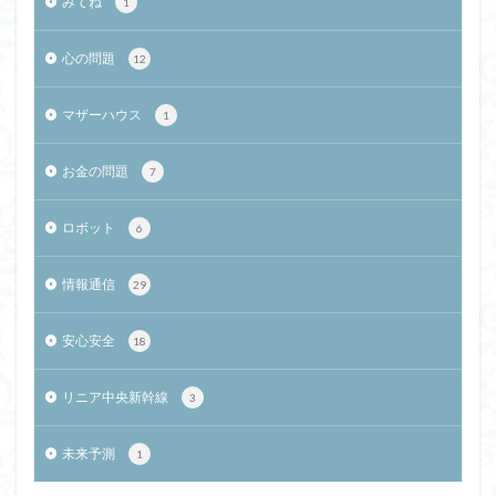
みてね
1
心の問題
12
マザーハウス
1
お金の問題
7
ロボット
6
情報通信
29
安心安全
18
リニア中央新幹線
3
未来予測
1