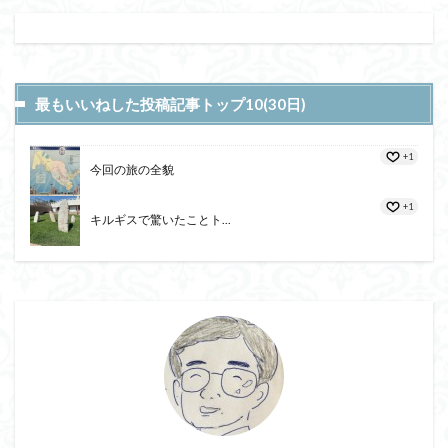
最もいいねした投稿記事トップ10(30日)
+1
今回の旅の全貌
+1
キルギスで驚いたことト...