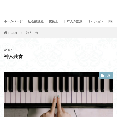
ホームページ
社会的課題
技術士
日本人の起源
ミッション
問合
HOME
神人共食
TAG
神人共食
お箸