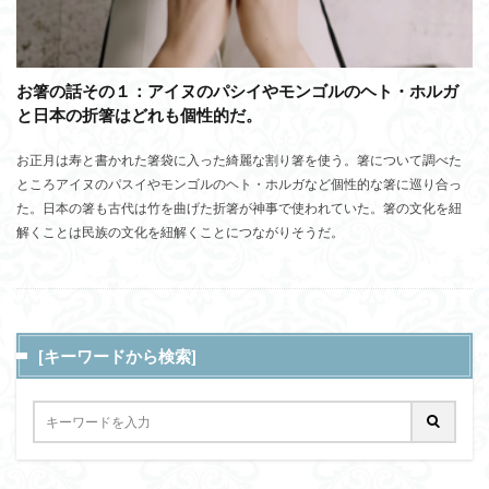
お箸の話その１：アイヌのパシイやモンゴルのヘト・ホルガ
と日本の折箸はどれも個性的だ。
お正月は寿と書かれた箸袋に入った綺麗な割り箸を使う。箸について調べた
ところアイヌのパスイやモンゴルのヘト・ホルガなど個性的な箸に巡り合っ
た。日本の箸も古代は竹を曲げた折箸が神事で使われていた。箸の文化を紐
解くことは民族の文化を紐解くことにつながりそうだ。
[キーワードから検索]