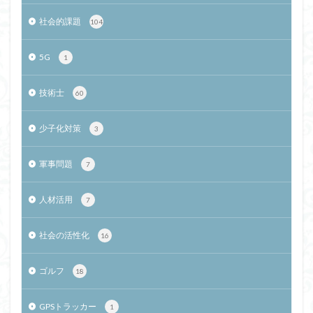
社会的課題
104
5G
1
技術士
60
少子化対策
3
軍事問題
7
人材活用
7
社会の活性化
16
ゴルフ
18
GPSトラッカー
1