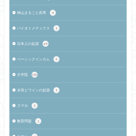
神山まるごと高専
4
バイオミメティクス
1
日本人の起源
69
ベーシックインカム
5
大学院
150
水筒とワインの起源
1
スマホ
3
教育問題
1