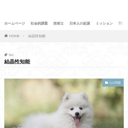
ホームページ
社会的課題
技術士
日本人の起源
ミッション
問合
HOME
結晶性知能
TAG
結晶性知能
心の問題