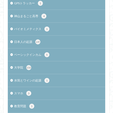
GPSトラッカー
1
神山まるごと高専
4
バイオミメティクス
1
日本人の起源
69
ベーシックインカム
5
大学院
150
水筒とワインの起源
1
スマホ
3
教育問題
1