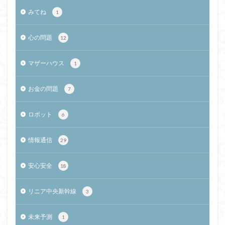
みてね
1
心の問題
12
マザーハウス
1
お金の問題
7
ロボット
6
情報通信
29
安心安全
18
リニア中央新幹線
3
未来予測
1