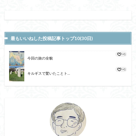
最もいいねした投稿記事トップ10(30日)
+1
今回の旅の全貌
+1
キルギスで驚いたことト...