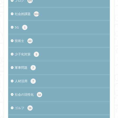
ブログ
84
社会的課題
104
5G
1
技術士
60
少子化対策
3
軍事問題
7
人材活用
7
社会の活性化
16
ゴルフ
18