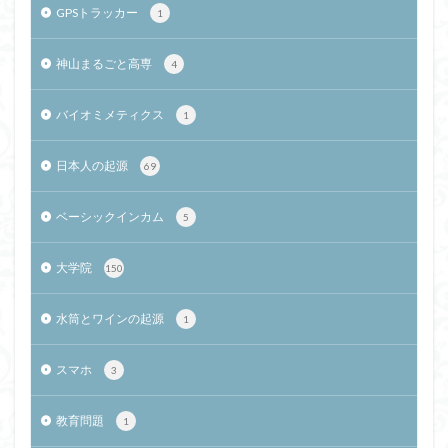
GPSトラッカー
1
神山まるごと高専
4
バイオミメティクス
1
日本人の起源
69
ベーシックインカム
5
大学院
150
水筒とワインの起源
1
スマホ
3
教育問題
1