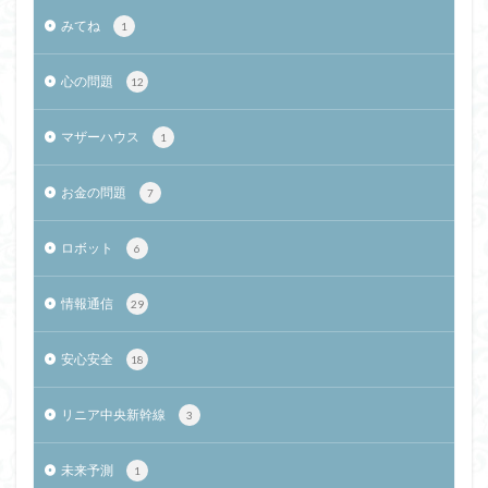
みてね
1
心の問題
12
マザーハウス
1
お金の問題
7
ロボット
6
情報通信
29
安心安全
18
リニア中央新幹線
3
未来予測
1