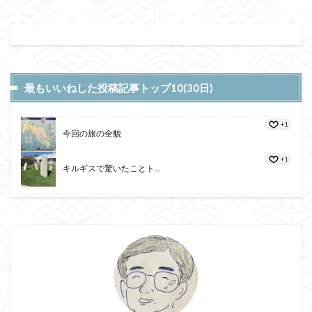
最もいいねした投稿記事トップ10(30日)
+1
今回の旅の全貌
+1
キルギスで驚いたことト...