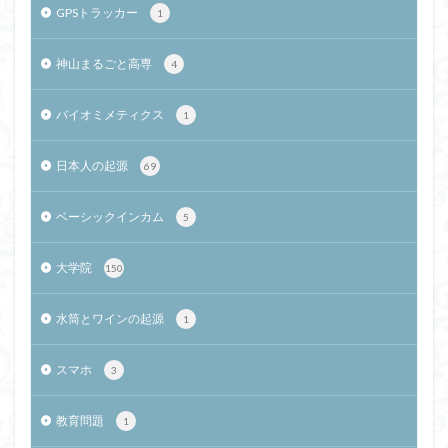
GPSトラッカー
1
神山まるごと高専
4
バイオミメティクス
1
日本人の起源
69
ベーシックインカム
5
大学院
150
水筒とワインの起源
1
スマホ
3
教育問題
1