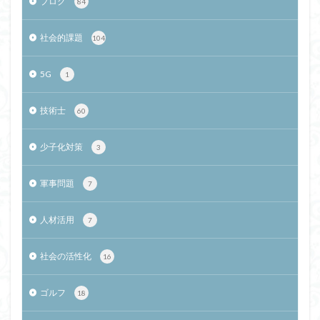
ブログ
84
社会的課題
104
5G
1
技術士
60
少子化対策
3
軍事問題
7
人材活用
7
社会の活性化
16
ゴルフ
18