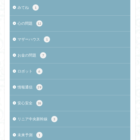
みてね
1
心の問題
12
マザーハウス
1
お金の問題
7
ロボット
6
情報通信
29
安心安全
18
リニア中央新幹線
3
未来予測
1