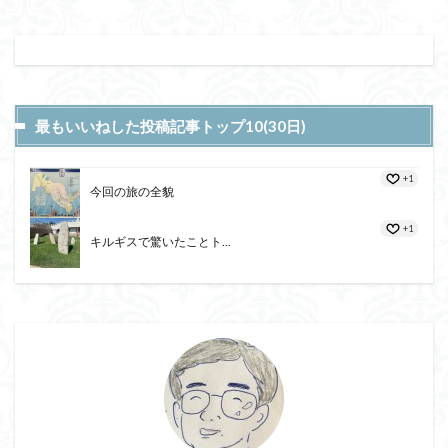
最もいいねした投稿記事トップ10(30日)
+1
今回の旅の全貌
+1
キルギスで驚いたことト...