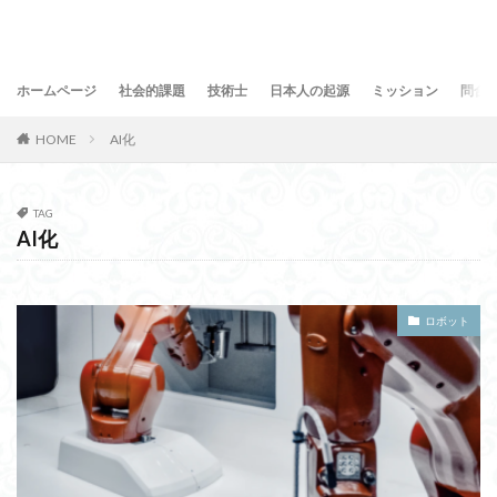
ホームページ
社会的課題
技術士
日本人の起源
ミッション
問合
HOME
AI化
TAG
AI化
ロボット