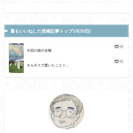
最もいいねした投稿記事トップ10(30日)
+1
今回の旅の全貌
+1
キルギスで驚いたことト...