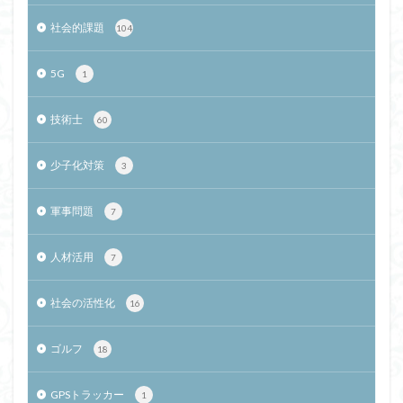
社会的課題
104
5G
1
技術士
60
少子化対策
3
軍事問題
7
人材活用
7
社会の活性化
16
ゴルフ
18
GPSトラッカー
1