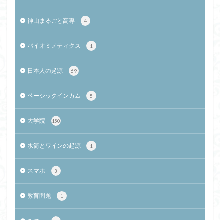
神山まるごと高専
4
バイオミメティクス
1
日本人の起源
69
ベーシックインカム
5
大学院
150
水筒とワインの起源
1
スマホ
3
教育問題
1