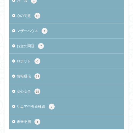
みてね
1
心の問題
12
マザーハウス
1
お金の問題
7
ロボット
6
情報通信
29
安心安全
18
リニア中央新幹線
3
未来予測
1