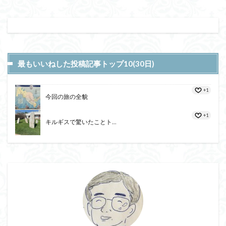
最もいいねした投稿記事トップ10(30日)
+1
今回の旅の全貌
+1
キルギスで驚いたことト...