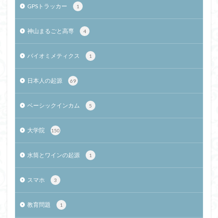
GPSトラッカー
1
神山まるごと高専
4
バイオミメティクス
1
日本人の起源
69
ベーシックインカム
5
大学院
150
水筒とワインの起源
1
スマホ
3
教育問題
1