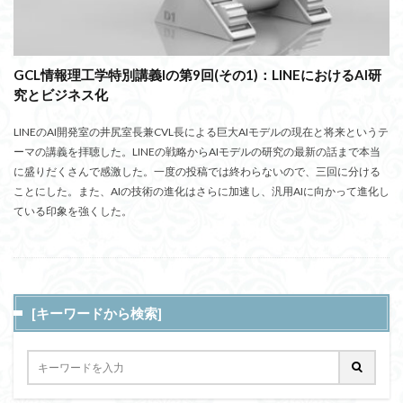
GCL情報理工学特別講義Iの第9回(その1)：LINEにおけるAI研
究とビジネス化
LINEのAI開発室の井尻室長兼CVL長による巨大AIモデルの現在と将来というテ
ーマの講義を拝聴した。LINEの戦略からAIモデルの研究の最新の話まで本当
に盛りだくさんで感激した。一度の投稿では終わらないので、三回に分ける
ことにした。また、AIの技術の進化はさらに加速し、汎用AIに向かって進化し
ている印象を強くした。
[キーワードから検索]