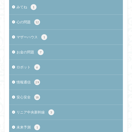
みてね
1
心の問題
12
マザーハウス
1
お金の問題
7
ロボット
6
情報通信
29
安心安全
18
リニア中央新幹線
3
未来予測
1