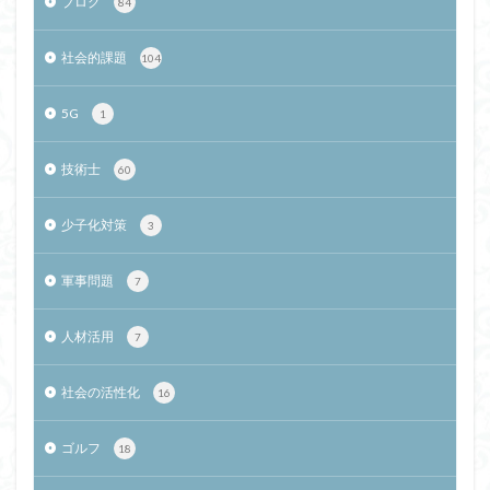
ブログ
84
社会的課題
104
5G
1
技術士
60
少子化対策
3
軍事問題
7
人材活用
7
社会の活性化
16
ゴルフ
18