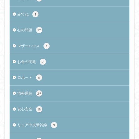
みてね
1
心の問題
12
マザーハウス
1
お金の問題
7
ロボット
6
情報通信
29
安心安全
18
リニア中央新幹線
3