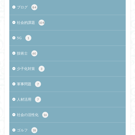
ブログ
84
社会的課題
104
5G
1
技術士
60
少子化対策
3
軍事問題
7
人材活用
7
社会の活性化
16
ゴルフ
18