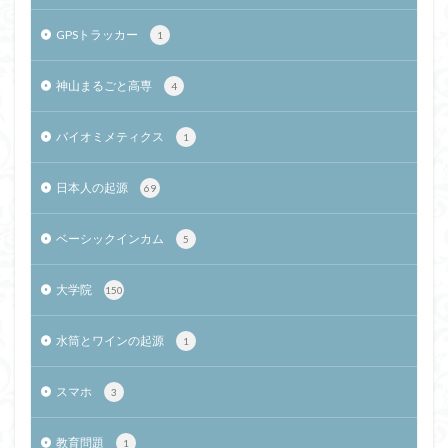
GPSトラッカー
1
神山まるごと高専
4
バイオミメティクス
1
日本人の起源
69
ベーシックインカム
5
大学院
150
水筒とワインの起源
1
スマホ
3
教育問題
1