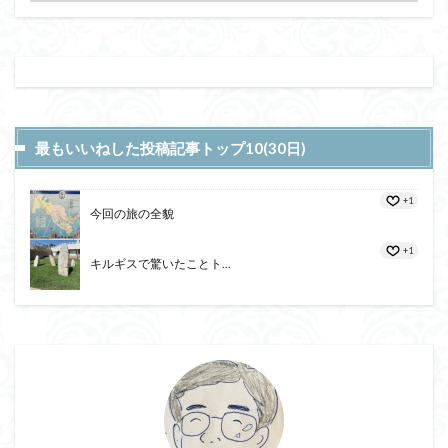
最もいいねした投稿記事トップ10(30日)
+1
今回の旅の全貌
+1
キルギスで驚いたことト...