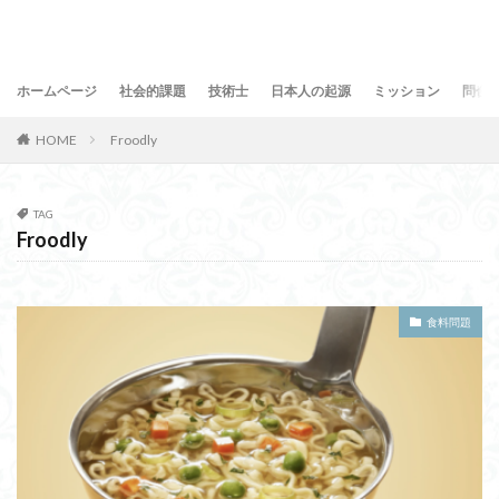
ホームページ
社会的課題
技術士
日本人の起源
ミッション
問合
HOME
Froodly
TAG
Froodly
食料問題