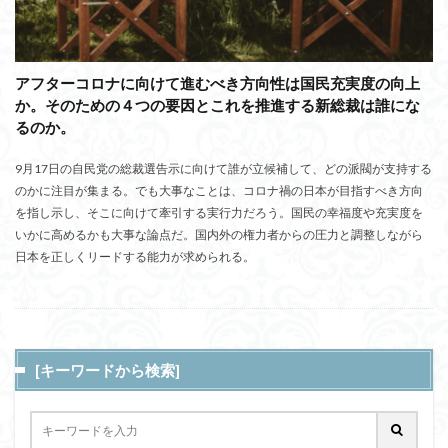
アフターコロナに向けて進むべき方向性は国民充実度の向上
か。そのための４つの要因とこれを推進する新総裁は誰にな
るのか。
9月17日の自民党の総裁選告示に向けて誰が立候補して、どの派閥が支持する
のかに注目が集まる。でも大事なことは、コロナ禍の日本が目指すべき方向
を指し示し、そこに向けて牽引する実行力だろう。国民の幸福度や充実度を
いかに高めるかも大事な論点だ。国内外の権力者からの圧力と調整しながら
日本を正しくリードする能力が求められる。
[キーワードから検索]