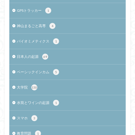
GPSトラッカー
1
神山まるごと高専
4
バイオミメティクス
1
日本人の起源
69
ベーシックインカム
5
大学院
150
水筒とワインの起源
1
スマホ
3
教育問題
1