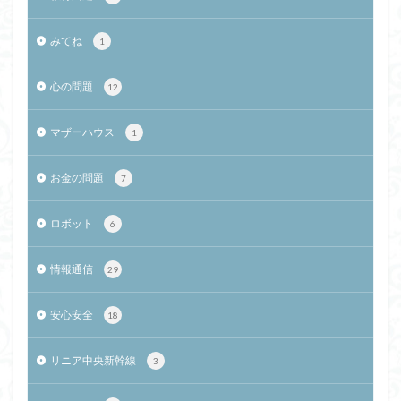
みてね
1
心の問題
12
マザーハウス
1
お金の問題
7
ロボット
6
情報通信
29
安心安全
18
リニア中央新幹線
3