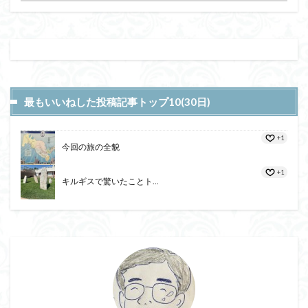
最もいいねした投稿記事トップ10(30日)
+1
今回の旅の全貌
+1
キルギスで驚いたことト...