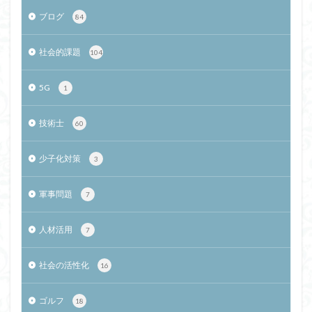
ブログ
84
社会的課題
104
5G
1
技術士
60
少子化対策
3
軍事問題
7
人材活用
7
社会の活性化
16
ゴルフ
18