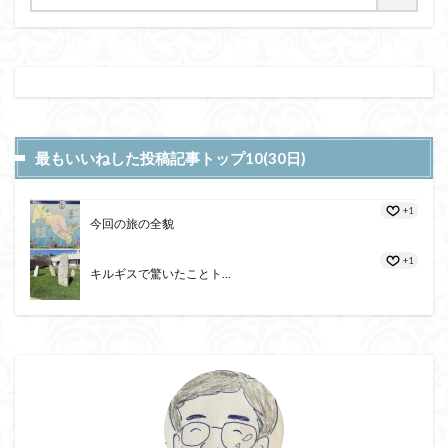
最もいいねした投稿記事トップ10(30日)
+1
今回の旅の全貌
+1
キルギスで驚いたことト...