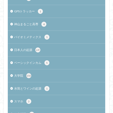
GPSトラッカー
1
神山まるごと高専
4
バイオミメティクス
1
日本人の起源
69
ベーシックインカム
5
大学院
150
水筒とワインの起源
1
スマホ
3