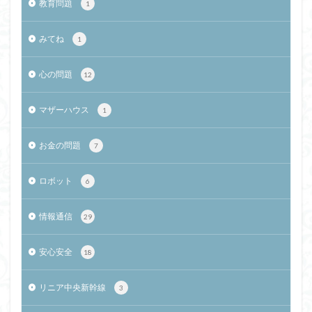
教育問題
1
みてね
1
心の問題
12
マザーハウス
1
お金の問題
7
ロボット
6
情報通信
29
安心安全
18
リニア中央新幹線
3