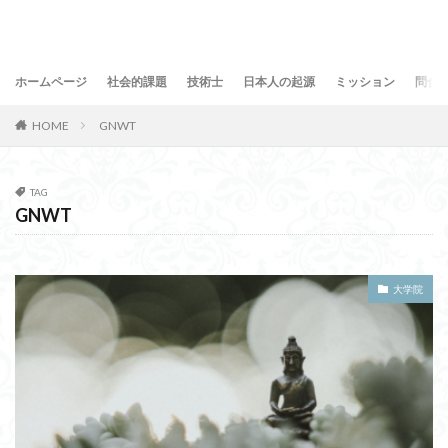
ホームページ
社会的課題
技術士
日本人の起源
ミッション
問合
HOME
GNWT
TAG
GNWT
大学院