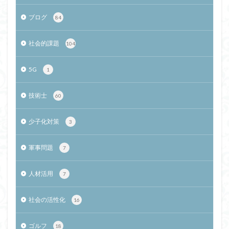
ブログ
84
社会的課題
104
5G
1
技術士
60
少子化対策
3
軍事問題
7
人材活用
7
社会の活性化
16
ゴルフ
18