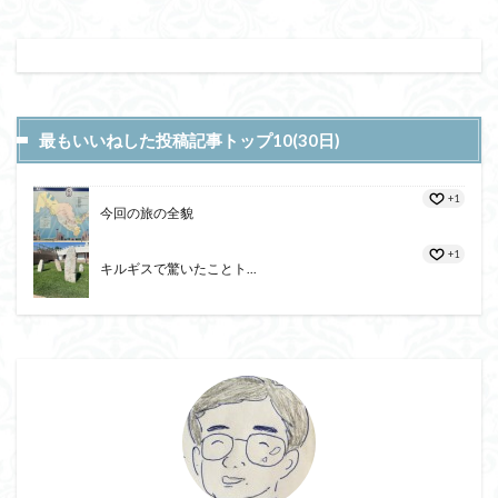
最もいいねした投稿記事トップ10(30日)
+1
今回の旅の全貌
+1
キルギスで驚いたことト...