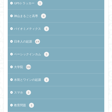
GPSトラッカー
1
神山まるごと高専
4
バイオミメティクス
1
日本人の起源
69
ベーシックインカム
5
大学院
150
水筒とワインの起源
1
スマホ
3
教育問題
1