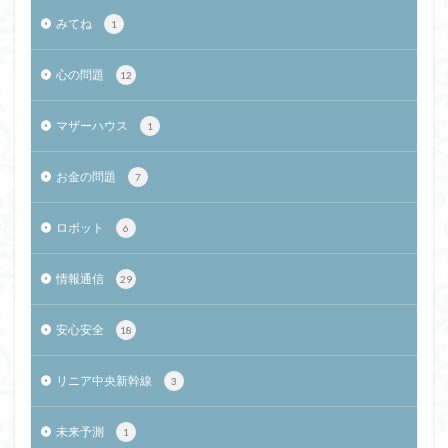
みてね
1
心の問題
12
マザーハウス
1
お金の問題
7
ロボット
6
情報通信
29
安心安全
18
リニア中央新幹線
3
未来予測
1