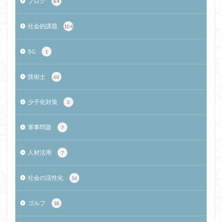
ブログ
84
社会的課題
104
5G
1
技術士
60
少子化対策
3
軍事問題
7
人材活用
7
社会の活性化
16
ゴルフ
18