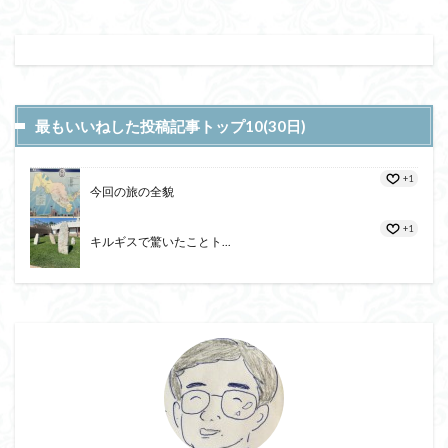
最もいいねした投稿記事トップ10(30日)
+1
今回の旅の全貌
+1
キルギスで驚いたことト...