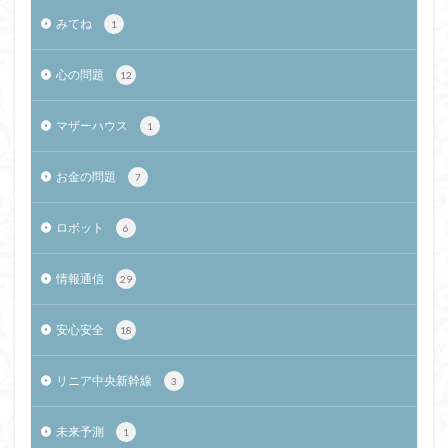
みてね
1
心の問題
12
マザーハウス
1
お金の問題
7
ロボット
6
情報通信
29
安心安全
18
リニア中央新幹線
3
未来予測
1