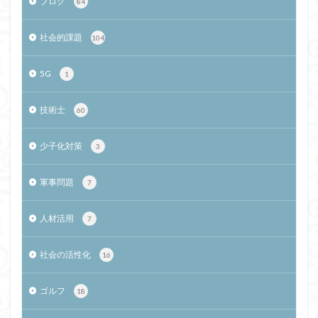
ブログ
84
社会的課題
104
5G
1
技術士
60
少子化対策
3
軍事問題
7
人材活用
7
社会の活性化
16
ゴルフ
18