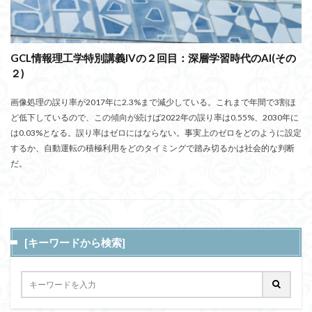
GCL情報理工学特別講義IVの２回目：深層学習時代のAI(その
２)
画像処理の誤り率が2017年に2.3%まで減少している。これまで年間で3割ほ
ど低下しているので、この傾向が続けば2022年の誤り率は0.55%、2030年に
は0.03%となる。誤り率はゼロにはならない。事実上のゼロをどのように設定
するか、自動運転の積極利用をどのタイミングで踏み切るかは社会的な判断
だ。
[キーワードから検索]