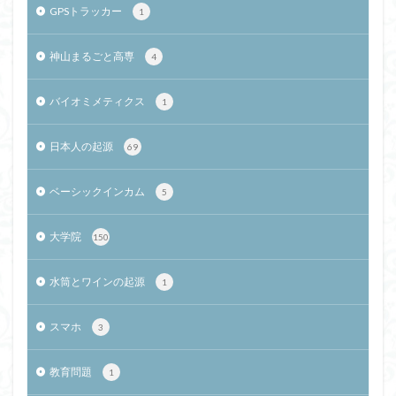
GPSトラッカー
1
神山まるごと高専
4
バイオミメティクス
1
日本人の起源
69
ベーシックインカム
5
大学院
150
水筒とワインの起源
1
スマホ
3
教育問題
1