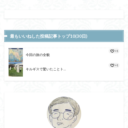
最もいいねした投稿記事トップ10(30日)
+1
今回の旅の全貌
+1
キルギスで驚いたことト...