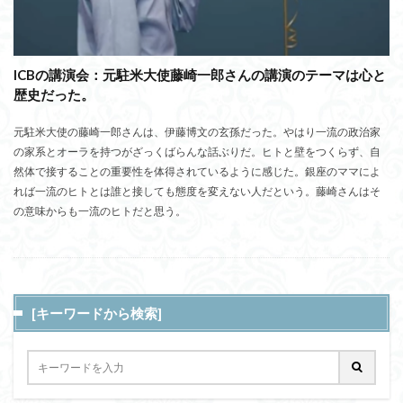
ICBの講演会：元駐米大使藤崎一郎さんの講演のテーマは心と
歴史だった。
元駐米大使の藤崎一郎さんは、伊藤博文の玄孫だった。やはり一流の政治家
の家系とオーラを持つがざっくばらんな話ぶりだ。ヒトと壁をつくらず、自
然体で接することの重要性を体得されているように感じた。銀座のママによ
れば一流のヒトとは誰と接しても態度を変えない人だという。藤崎さんはそ
の意味からも一流のヒトだと思う。
[キーワードから検索]