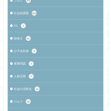
ブログ
84
社会的課題
104
5G
1
技術士
60
少子化対策
3
軍事問題
7
人材活用
7
社会の活性化
16
ゴルフ
18