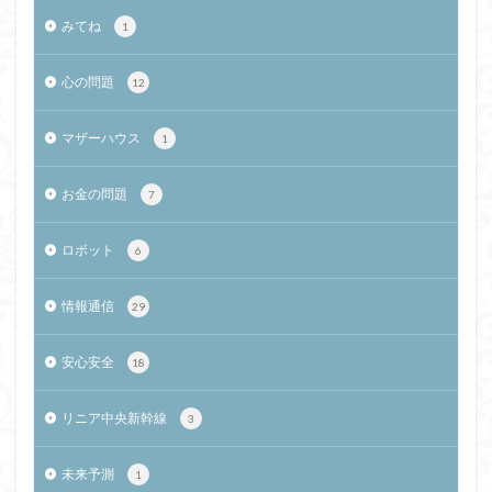
みてね
1
心の問題
12
マザーハウス
1
お金の問題
7
ロボット
6
情報通信
29
安心安全
18
リニア中央新幹線
3
未来予測
1