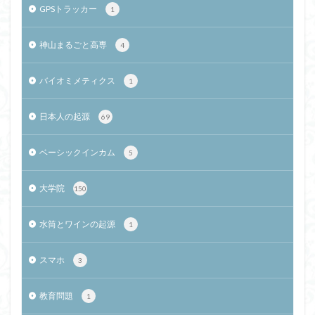
GPSトラッカー
1
神山まるごと高専
4
バイオミメティクス
1
日本人の起源
69
ベーシックインカム
5
大学院
150
水筒とワインの起源
1
スマホ
3
教育問題
1