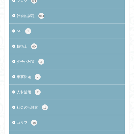
ブログ
84
社会的課題
104
5G
1
技術士
60
少子化対策
3
軍事問題
7
人材活用
7
社会の活性化
16
ゴルフ
18