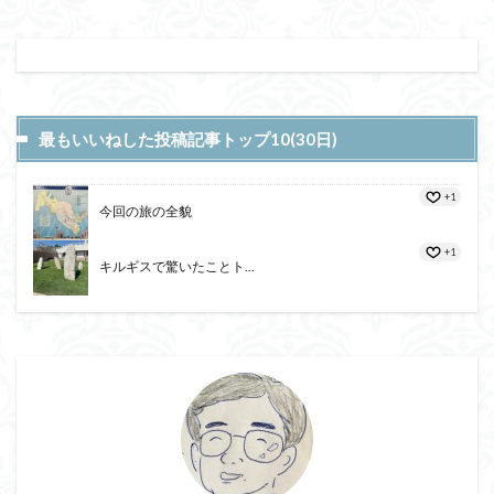
最もいいねした投稿記事トップ10(30日)
+1
今回の旅の全貌
+1
キルギスで驚いたことト...