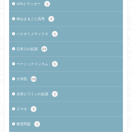
GPSトラッカー
1
神山まるごと高専
4
バイオミメティクス
1
日本人の起源
69
ベーシックインカム
5
大学院
150
水筒とワインの起源
1
スマホ
3
教育問題
1