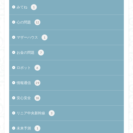
みてね
1
心の問題
12
マザーハウス
1
お金の問題
7
ロボット
6
情報通信
29
安心安全
18
リニア中央新幹線
3
未来予測
1