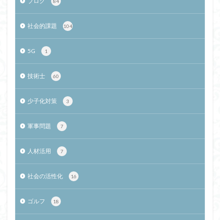
ブログ
84
社会的課題
104
5G
1
技術士
60
少子化対策
3
軍事問題
7
人材活用
7
社会の活性化
16
ゴルフ
18