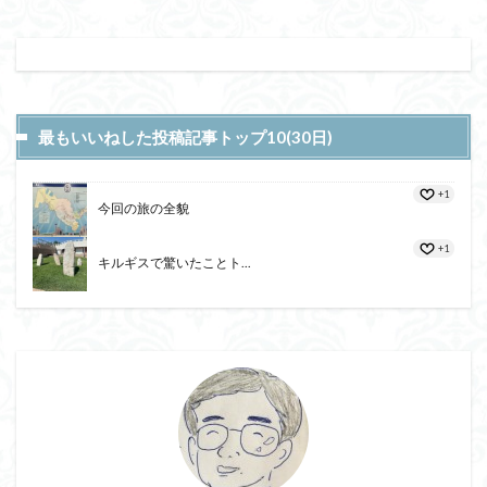
最もいいねした投稿記事トップ10(30日)
+1
今回の旅の全貌
+1
キルギスで驚いたことト...