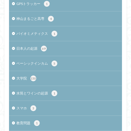
GPSトラッカー
1
神山まるごと高専
4
バイオミメティクス
1
日本人の起源
69
ベーシックインカム
5
大学院
150
水筒とワインの起源
1
スマホ
3
教育問題
1