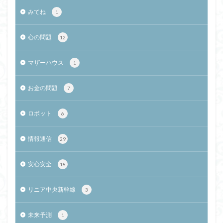
みてね
1
心の問題
12
マザーハウス
1
お金の問題
7
ロボット
6
情報通信
29
安心安全
18
リニア中央新幹線
3
未来予測
1