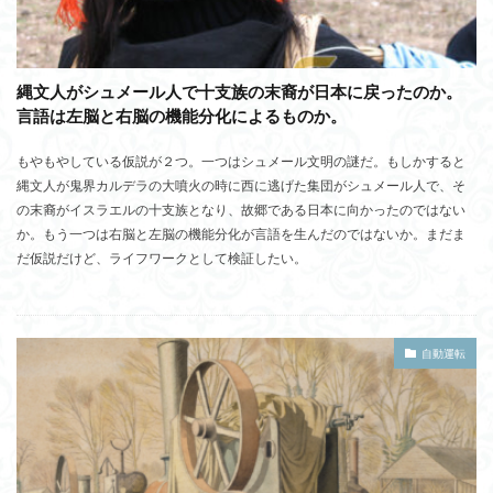
縄文人がシュメール人で十支族の末裔が日本に戻ったのか。
言語は左脳と右脳の機能分化によるものか。
もやもやしている仮説が２つ。一つはシュメール文明の謎だ。もしかすると
縄文人が鬼界カルデラの大噴火の時に西に逃げた集団がシュメール人で、そ
の末裔がイスラエルの十支族となり、故郷である日本に向かったのではない
か。もう一つは右脳と左脳の機能分化が言語を生んだのではないか。まだま
だ仮説だけど、ライフワークとして検証したい。
自動運転