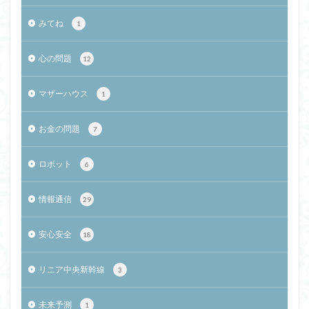
みてね
1
心の問題
12
マザーハウス
1
お金の問題
7
ロボット
6
情報通信
29
安心安全
18
リニア中央新幹線
3
未来予測
1