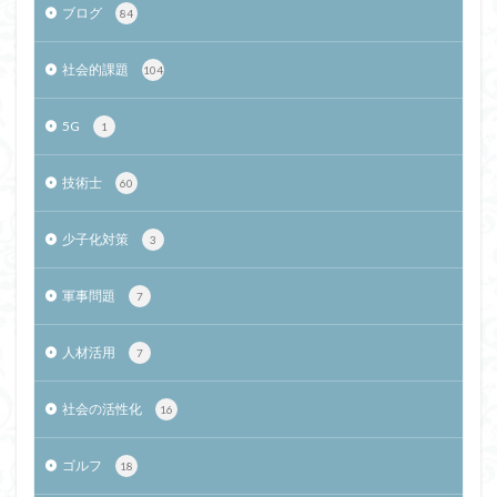
ブログ
84
社会的課題
104
5G
1
技術士
60
少子化対策
3
軍事問題
7
人材活用
7
社会の活性化
16
ゴルフ
18