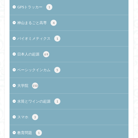
GPSトラッカー
1
神山まるごと高専
4
バイオミメティクス
1
日本人の起源
69
ベーシックインカム
5
大学院
150
水筒とワインの起源
1
スマホ
3
教育問題
1