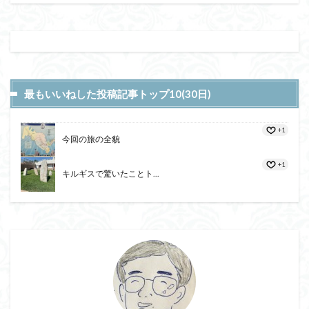
最もいいねした投稿記事トップ10(30日)
+1
今回の旅の全貌
+1
キルギスで驚いたことト...