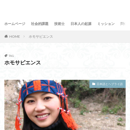
ホームページ
社会的課題
技術士
日本人の起源
ミッション
問合
HOME
ホモサピエンス
TAG
ホモサピエンス
日本語とヘブライ語