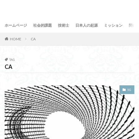
ホームページ
社会的課題
技術士
日本人の起源
ミッション
問合
HOME
CA
TAG
CA
5G