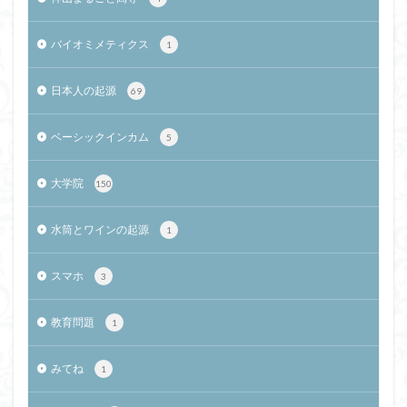
バイオミメティクス
1
日本人の起源
69
ベーシックインカム
5
大学院
150
水筒とワインの起源
1
スマホ
3
教育問題
1
みてね
1