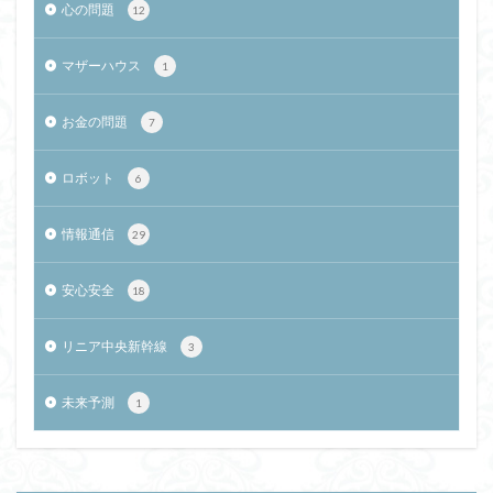
心の問題
12
マザーハウス
1
お金の問題
7
ロボット
6
情報通信
29
安心安全
18
リニア中央新幹線
3
未来予測
1