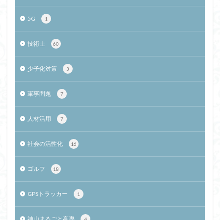
5G
1
技術士
60
少子化対策
3
軍事問題
7
人材活用
7
社会の活性化
16
ゴルフ
18
GPSトラッカー
1
神山まるごと高専
4