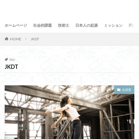
ホームページ
社会的課題
技術士
日本人の起源
ミッション
問合
HOME
JKDT
TAG
JKDT
名授業