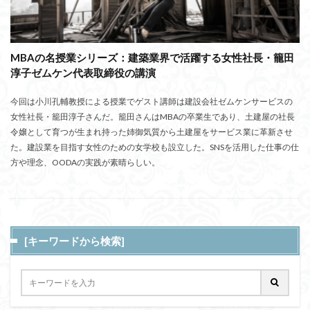
MBAの名授業シリーズ：建築業界で活躍する女性社長・籠田
淳子ゼムケン代表取締役の講演
今回は小川孔輔教授による授業でゲスト講師は建設会社ゼムケンサービスの
女性社長・籠田淳子さんだ。籠田さんはMBAの卒業生であり、土建屋の社長
令嬢として育つが生まれ持った姉御気質から土建屋をサービス業に革新させ
た。建設業を目指す女性のための女学校も設立した。SNSを活用した仕事の仕
方や理念、OODAの実践が素晴らしい。
[キーワードから検索]