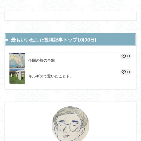
最もいいねした投稿記事トップ10(30日)
+1
今回の旅の全貌
+1
キルギスで驚いたことト...