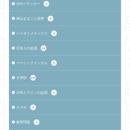
GPSトラッカー
1
神山まるごと高専
4
バイオミメティクス
1
日本人の起源
69
ベーシックインカム
5
大学院
150
水筒とワインの起源
1
スマホ
3
教育問題
1