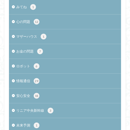
みてね
1
心の問題
12
マザーハウス
1
お金の問題
7
ロボット
6
情報通信
29
安心安全
18
リニア中央新幹線
3
未来予測
1