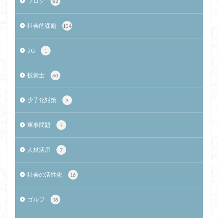
ブログ
82
社会的課題
104
5G
1
技術士
60
少子化対策
3
軍事問題
7
人材活用
7
社会の活性化
16
ゴルフ
18