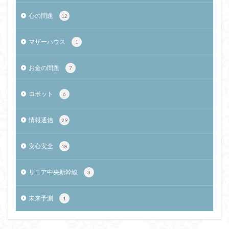
心の問題
12
マザーハウス
1
お金の問題
7
ロボット
6
情報通信
29
安心安全
18
リニア中央新幹線
3
未来予測
1