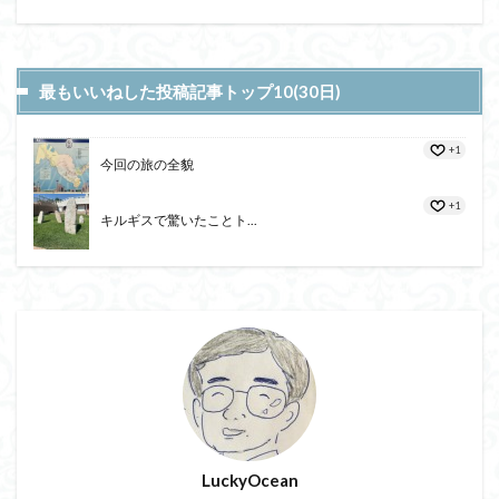
最もいいねした投稿記事トップ10(30日)
+1
今回の旅の全貌
+1
キルギスで驚いたことト...
LuckyOcean