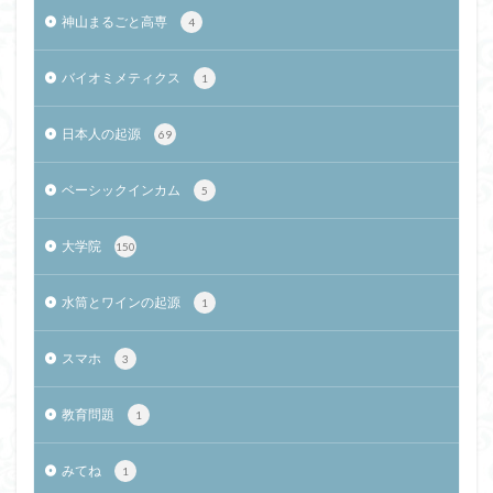
神山まるごと高専
4
バイオミメティクス
1
日本人の起源
69
ベーシックインカム
5
大学院
150
水筒とワインの起源
1
スマホ
3
教育問題
1
みてね
1