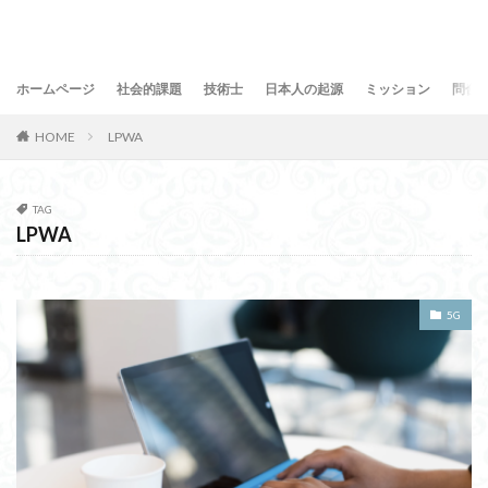
ホームページ
社会的課題
技術士
日本人の起源
ミッション
問合
HOME
LPWA
TAG
LPWA
5G