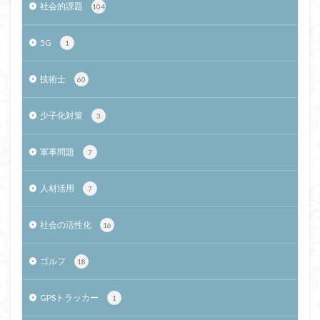
社会的課題
104
5G
1
技術士
60
少子化対策
3
軍事問題
7
人材活用
7
社会の活性化
16
ゴルフ
18
GPSトラッカー
1