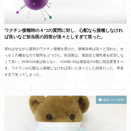
ワクチン接種時の４つの質問に対し、心配なら接種しなけれ
ば良いなど担当医の回答が淡々としすぎて笑った。
遅ればせながら最初のワクチン接種を受けた。接種自体は淡々と流れた。せ
っかくの機会なので疑問をぶつけた。担当医は、感染症と陽性者を区別しな
くて良い。PCRのCt値は知らない、COVID-19は感染症の5類に指定変更すべ
き、ワクチンが心配なら接種しなければ良いと淡々とした回答だった。率直
すぎて笑ってしまった。
新型コロナ対策