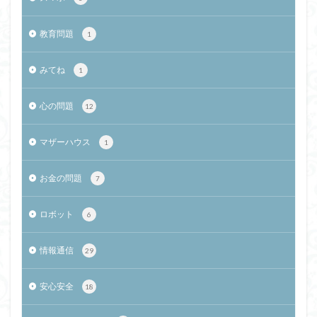
教育問題
1
みてね
1
心の問題
12
マザーハウス
1
お金の問題
7
ロボット
6
情報通信
29
安心安全
18