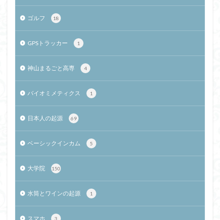
ゴルフ
18
GPSトラッカー
1
神山まるごと高専
4
バイオミメティクス
1
日本人の起源
69
ベーシックインカム
5
大学院
150
水筒とワインの起源
1
スマホ
3