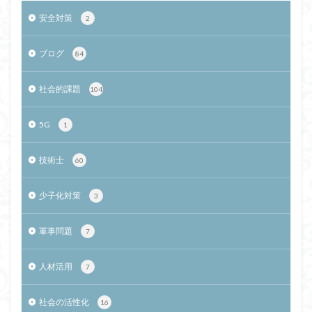
安全対策
2
ブログ
84
社会的課題
104
5G
1
技術士
60
少子化対策
3
軍事問題
7
人材活用
7
社会の活性化
16