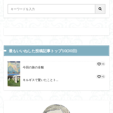
最もいいねした投稿記事トップ10(30日)
+1
今回の旅の全貌
+1
キルギスで驚いたことト...