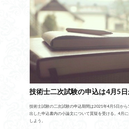
アポトーシス
心の三要素
低年齢化
世
宇田川榕庵
遺伝子治療薬
電動アシスト自転
記憶と忘却
GDPデフレーター
診療報酬制度
ラサ・アプソ
技術士二次試験の申込は4月5日
基本情動
カ
エアゴブリン
技術士試験の二次試験の申込期間は2021年4月5日か
軽井沢バス事故
出した申込書内の小論文について質疑を受ける。4月に
しよう。
ペーペッツ回路