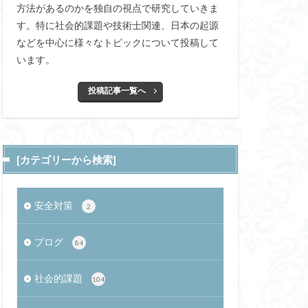
方法があるのかを独自の視点で研究していきま
セキュリティ
l Privacy
す。特に社会的課題や技術士関連、日本の起源
ペットテック
れ理論
などを中心に様々なトピックについて投稿して
八仙
CIA
習と汎化
います。
HoG特徴量
闇サイト
投稿記事一覧へ
埋蔵金
ナー
殺菌作用
会談
さ行
スーパームーン
攻撃
飛び入学
シュバルマク
[カテゴリーから検索]
方分布
エニアグラム
ニアカート
安全対策
2
質
ペースメーカー
堂
ブログ
84
ウム含有量
)
電子カルテ
社会的課題
104
ハーサル効果
ビーガン