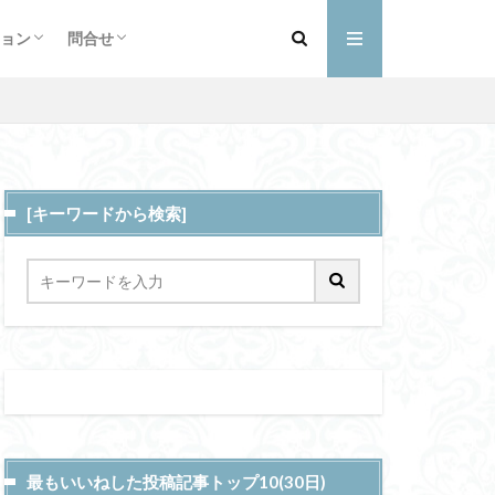
フィール
詳細
ントと予定
ショップ
お買い物カゴ
支払い
マイアカウント
h day
ョン
問合せ
ト
大久保茜教授
フィール
詳細
ントと予定
ショップ
お買い物カゴ
支払い
マイアカウント
サイクル数Ct
政大学経営大学院
トワーク
[キーワードから検索]
潮力発電
三内丸山遺跡
バーダム
VMS
孤独相
アクセス
ハワイ王国
CASE
メタ
xi
前傾
溶接
バラ利久
プ
フルーツ
uoosh
深層海流
最もいいねした投稿記事トップ10(30日)
ガス
LATEGRA
交流
MAU