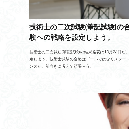
ベロブスカイト太
ブラインドケーブ
大往生
米田
技術士の二次試験(筆記試験)の合
Sim2Real
宅
験への戦略を設定しよう。
バッファオーバー
臨界期仮説
技術士の二次試験(筆記試験)の結果発表は10月26日
万川集海
左
定しよう。技術士試験の合格はゴールではなくスター
ンスだ。前向きに考えて頑張ろう。
心を繋ぐ
代
医師誘発需要仮説
ウシハク統治
ファンドリーの法
イソチオシアネー
スパイクタイミン
具体化
プロ
温室効果ガス