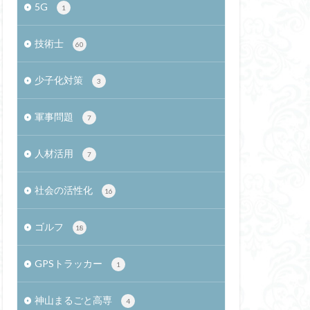
5G
1
確定申告
技術士
60
バティカル
セミ
理技術者
少子化対策
3
告
猫
軍事問題
式
橋本真司
7
最適化手法
人材活用
7
クトの組織論
授業
社会の活性化
16
社会起業家
河川
LINE
ゴルフ
18
米倉誠一郎教授
GPSトラッカー
ス反射板
1
リオン
神山まるごと高専
4
ュ叙事詩