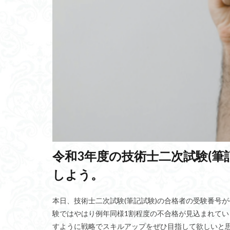
畳み込み処理
非集中化
mi
職務特性モデル
シクバージ
S
砂防ダム
1
pease of mind
ローカル5G
本能性高血圧
共感
量子ニ
飛び級
リス
超平和主義
ECRSの原則
スパイクコーディ
氷河期の海退
ゼロ・ウォーター
走行中給電
ジェネリンピック
マルチコア光ファ
シードプランニン
ピンウィール
令和3年度の技術士二次試験(筆
アンドリュウサル
生存本能
口
しよう。
西野カナ
は
メトロ
オノ
キャシー松井
自殺者比率
本日、技術士二次試験(筆記試験)の合格者の受験番号が
アイゼンクの特性
闘争本能
FB
験ではやはり例年同様1割程度の不合格が見込まれてい
GNWT
抗酸
すように戦略でスキルアップをぜひ目指して欲しいと
未病
箸のマ