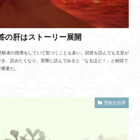
LPWA
感染症法
起源
オークランド
サイトカインストーム
司令塔
研修講師
デザイナーベイビー
ウイルスの弱毒化
ポ
トワーク(ESN)
カール・ジョン・フリストン
ロッテホールディング
答の肝はストーリー展開
L距離
変分自由エネルギー
セミナー講師
記憶エングラム
ニュ
スロボット
本郷キャンパス
幻肢痛
国内総充実(GDW)
ニュー
日だ。受験者の指導をしていて気づくことも多い。回答を読んでも主旨が
ニューロン
自動運転
消費税
LEBER
セキュリティ対策
でき、読みたくなり、実際に読んでみると「なるほど！」と納得で
ードロス
楊貴妃
ゾロアスター教
古墳
商号
経営大学院
が重要だ。
ジャーナリストロボット
おむつ
方士
松原仁教授
ダッ
リニア新幹線
ZEV
GS証券
XAI(ザイ)
ソクラテス
太
大相撲
ルイスの自己発達理論
猫背
労働災害
今日、好
気・血・水
元気
モンゴルのヘト・ホルガ
受験生指導
外資規制
NFT
ーラー
メガファーム
陸軍中野学校
受信契約数
GCL特別講座
E-ID
ポリシーネットワーク
ランタン
Google take out
武鑑
ヘンジョダロの遺跡
Scope
言語中枢
瑶(ヤオ)族
高齢者
UN規則
自然
過剰品質
エコーロケーション
サステナビ