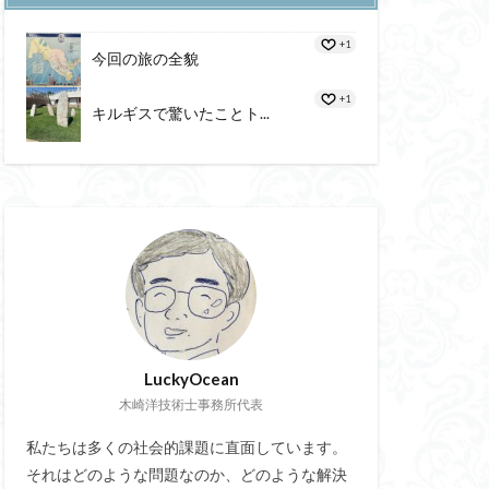
態度価値
ン船
少年漫画
+1
海進
血圧
今回の旅の全貌
感覚
やる気の評価尺度
企業
中央銀行
+1
キルギスで驚いたことト...
ジットレジン充填法
PDCA
申請書
OODA
教授
ト人
Iot通信展
AI化
ル
歴
訓
神医学
路
大脳辺縁系
ント
UBI
LuckyOcean
ホユック
マーガリン
木崎洋技術士事務所代表
ラックキャニオン
リチウム空気電池
脳力革命
私たちは多くの社会的課題に直面しています。
NZAM
MONOC
それはどのような問題なのか、どのような解決
山内会長
報理論