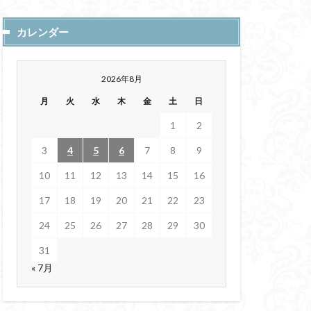
上空のエリア化
カレンダー
ルトガル
利他的
2026年8月
ートン力学
月
火
水
木
金
土
日
ロン・ダイナミクス
東京大学大学院
1
2
3
4
5
6
7
8
9
クカーブ
10
11
12
13
14
15
16
陽暦
DES
17
18
19
20
21
22
23
きになりました。
24
25
26
27
28
29
30
解像度
IIT
Trustworthy AI
31
« 7月
全集
回遊
忍者
ワナクライ
リティ
天然ガス