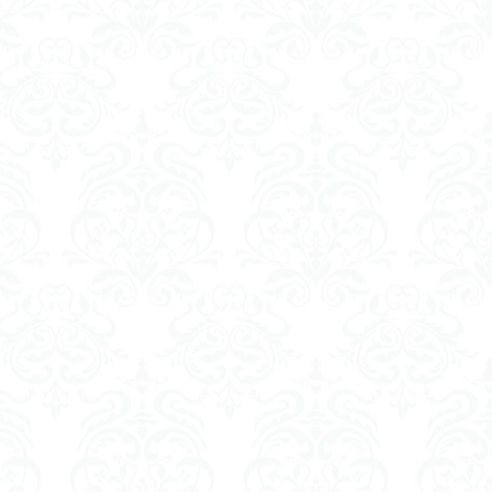
白川郷
経営工学
ータ
類型
新型コロナ
ン分泌
イズの等価性
セロトニン
診療報酬
泉
イドル
神代文字
右脳と左脳
合研究所
稿
押し紙
ステーション