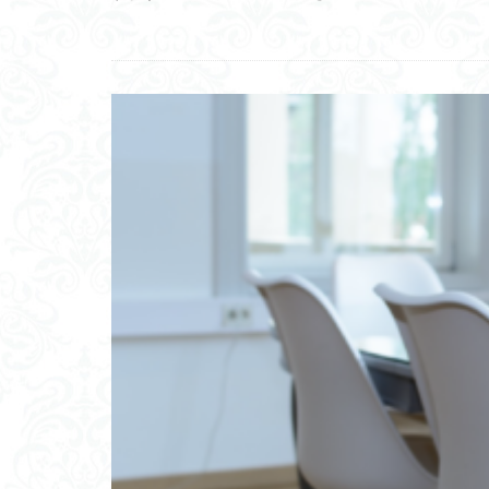
想像力と創造力
ターゲティング広
二重脅迫型
アプローチ
ゆうゆうメルカリ
モンゴル自治区
ノーオイルフライ
10万年周期
飛行機
OIST
リサイクル
双京構想
脈
日本医薬品卸売連
失敗
期待理
神武天皇即位紀元
歯科衛生士
重機
寄生生
ロゴセラピー
マイルズの13の
インビトロネット
シュメール文明
ウェイデリアン文
ヘルムホルツの方
強靭な生命力
ベイジアンサンプ
マッチングアプリ
皮質脊髄路
聖徳太子の十七条
遠隔看護
動
メタバース
ティモール帝国