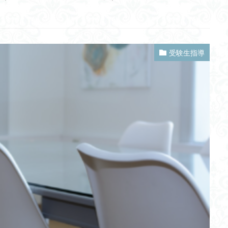
Deep CNN
予測符号化
膠着語
常時同時配信
eKYC
告
ゾコーバ
トラッキング
ルシアン
Anymal
Differentia
ナッシュ均衡
３手先
上記
コミュニティスクール
インターン
クロスサイトリクエストフォージェリ
完全情報ゲーム
淮南子
窓割
便
IT投資
GraspNet
PageSpeedInsite
大和堆
波パワー
オリエント遺跡
エコサイクル
Sportip
バイリンガル
過学
受験生指導
ヤー
バックアップ
エコシステム
ソーラシェアリング
右脳
SINET6
ラダー式波力発電
GAFAM
博多天ぷら丸和
情報漏洩
パーム油
陸路
藁算
自己実現
アルタイ語
朝生
双腕ロボット
神経美学
ISO/IECガイド51
SIRモデル
安全セミ
拍数
竹蛇籠（たけじゃかご）
ジェネシスプログラム
マッカーサー
合会
ネアンデルタール人
ホワイト企業
両替屋
二次性高血圧
論
営業の種類
シェアリング
基準値
適正人口
スマホ
大量絶滅期
在沖米軍
インディゴ
米倉誠一郎
サイバー
男女脳
ヒトゲノム
日本人の起源
トラッキングID
5G
ベ
物
残業時間
リニア中央新幹線
ハウリング
名授業シリーズ
水害災害
beyondcorp
プリンストン大学
学生クーポン
後
テクニック
プラグイン
CO2回収・貯蔵
土木工事
縄目文土器
ワーク
電子攻撃機
細胞分化
Schrödinger方程式
CASBEE
動画配信サービス
階層型予測符号化
サービスロボット
電動シ
化
クローズドループ制御
副交感神経
ゼロ視差フィルター
皮
程式
ロボットエンジニアリング
太陽光路面発電
in vitro
心臓
ハプログループ
単身赴任
ポケットドクター
メドレー
檸檬
ラー
ホモジニアス
次世代セキュリティPPM
筆記試験
カルシ
自然公園
戸棚風呂
藤原観音堂貝塚
建材一体型太陽電池(BIPV
腹八分目
マッピング
起動電位
バイオミミクリー
火山灰
の憲法
鳶職
クムス
ゴルフ パター プロ
失業保険
リ
的実世界知能
３義務２責務
賞味期限
ハンマーム
沐浴
杵楔文字
Enheduanna
感性工学
ニューロン説
カハキイ