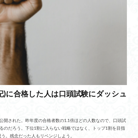
ブームテクノロジー
ヤマト運輸
能動的推論
労働安全
挫折
wo
照葉樹林文化
線画
砂原遺跡
GAN
ゼロエミッショ
シュメール語
力なき正義と正義なき力
サイクロイド曲線
縄文
ITA
シャーマン将軍
海洋プラスチックゴミ
自動収穫機器
共
5%ルール
昭和天皇
エイジシューター
キープ
嗜好の変化
革命
反力
6-MSITC
CMR(CSO)
アヌンナキ
ブラック
陽性者
藤村博之教授
キヤノネット
スリーステップ
コンポ
日本長暦
ネメシス説
ジュゴン
藍
イノベーションの歴史
ューラルネットワーク
ヘブライ語
TikTok
思いやり
商業登記
クの情報共有
トキソプラズマ
やる気
公共貨幣
タイタニック
玉塚元一
方向選択性
境界防御モデル
アルフレッド・チャンドラー
WordPress
マイクロ水車
I-Construction
縄文土器
ブリヤー
ングレートモデル
勾配降下法
電子戦能力
神経前駆細胞
5G/
自由診療
能動知覚
遠隔操作ロボット
二刀流
感覚の分析
ビル
古代エジプト
オープンループ制御
交感神経
大循環モデ
ペンタとニックスケールの威力
揺らぎ
デンドログラム
カオスな遍
座標系
バトルアックス文化
新型コロナ感染症
Da Vince
イバー
加点主義
血液サラサラ効果
ガボールフィルター
養生
グ
シトロン
屋内型コンポスト
バイナリー発電
五右衛門風呂
活動電位
バイオメトリックス
火山噴火
医師資格証
遠隔精
記)に合格した人は口頭試験にダッシュ
クス
ペロブスカイト
感染症５類
QB
ハラスメント
空
頭試験
消費期限
ミクヴァ
湯堂
ベジタリアン
タシュケ
てなブログ
心理モデル
ラファエル・ロレンテ・デ・ノー
チャタル
マトペ
Mindsphere
群生相
ロシア
ドーパミン
FPGA
エピソード記憶
Xサーバー
初夜効果
アインシュタイン
ブ
カメハメハ大王
ゼロカーボン
RYT
キャリアパス
オウム
公開された。昨年度の合格者数の1.1倍ほどの人数なので、口頭試
論
沖縄
益城町木山中学校
運転支援システム
アップルカー
ゴルフスウィグ
シビックプライド
側屈
高岡英夫
TA
るのだろう。下位1割に入らない戦略ではなく、トップ1割を目指
化物質
リポジトリー
穴埋め
新聞
人工内耳
SPEEDA
思う。残念だった人もリベンジしよう。
ナー
メディア
囲炉裏
Open AI
フローグラフ化
統計情