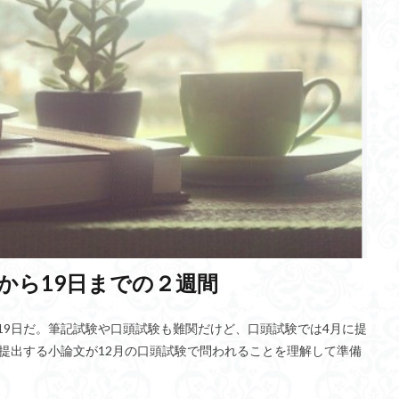
メタネーション
戦争違法化
接種証明
バイカル湖文化センター
歳出
金山巨石群
3Dプリンター製造
交流型イノベータ
享年
界放浪の旅
職長・安全衛生責任者研修
腸内フローラ
量子コンピュ
学生母
ホメオスタシス
健康
ヲシテ文字
スクールカースト
児童相談
アルブフェイラ
リキッドステートマシン(LSM)
ホルモ
車
自閉スペクトラム症
Inter BEE 2021
in vivo
バリアブルベ
ERC
ラグランジュ・マルチプライヤー
脳波センサー
東京大学
感受性期
レアアース
シナプス
人工知能
委託契約
情報理工学系研究科
スマート消費期限
食品廃棄物
コカルマヨ温
CO2削減
弾丸旅行
Airbnb
昆虫食
VRとAR
ラストア
から19日までの２週間
ミッロ・ゴルジ
TFR
家計
ふじようちえん
水陸両用魚類
ブラッドハウンド
ヒントン教授
結晶性知能
益城町新ふるさと総
ら19日だ。筆記試験や口頭試験も難関だけど、口頭試験では4月に提
e-Care
久田成
米田の補題
壊血病
宗気
予約日時投
提出する小論文が12月の口頭試験で問われることを理解して準備
テラヘルツ
リアル
JFT-300M
インマルサット
メルカリ