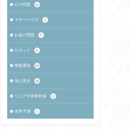
心の問題
12
相反性抑制
ヒノトリ
マザーハウス
1
シュループの衝突
太陰暦
お金の問題
7
都市化
ロボット
0
トルコ相撲
6
オミクロン株
情報通信
29
GWT
彩文土器
CTF
安心安全
18
人労働者
リニア中央新幹線
3
人材確保
未来予測
スディッシュ
1
紀
餅