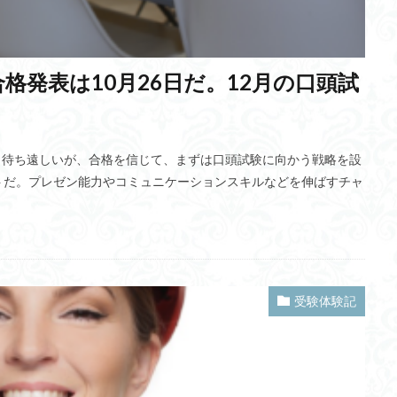
陽電池
大麻所持
すずかん先生
オスマン帝国
低軌道
検索
・カラシン
非物質主義的転回
いじめ問題
マザーテレサ
XAI
信夫
マクロファージ
Puikot
リカレント教育
古民家
サ
格発表は10月26日だ。12月の口頭試
配便事業
クレタ島
dual SIM
Mantra
国立国会図書館
監
フロー
Q学習
炎帝
東日流外三郡誌
仰韶文化
ネット広
ダブルウィング
ラスター画像
Meetup
NII
越波型波力発電方
だ。待ち遠しいが、合格を信じて、まずは口頭試験に向かう戦略を設
手のみ
フィッシング
残余容量
深尾隆則教授
ニコニコ動画
トだ。プレゼン能力やコミュニケーションスキルなどを伸ばすチャ
理意識
デジタルデトックス
安定
納入価
創造価値
ゼー
17条憲法
高速飛車
温暖化
軍事利用
治山治水
名
真実
三機能体系説
マヤ文化
BMI
環境問題
意識調査
則
タイタニック号
4R
ヒヤリハット
スケーリング理論
受験体験記
ト
ギフテッド
自信
神経支配比
縄算
ルンバブル
グ依存シナプス可塑性
ベイズ推論
IPSP
脱分極
メタサーフェ
セスチーズ
自律型マイクロロボット
ソマトピー
新世紀エヴァンゲ
國吉康夫教授
カタコンベ文化
波力発電
エマロ
ギルガメシ