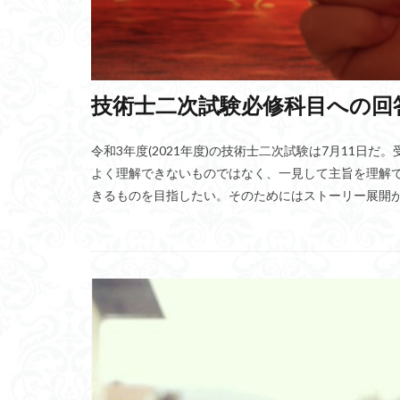
やる気アップ
アナイチ文字
エコーステートネッ
技術士二次試験必修科目への回
明治維新
K
アバターアナウン
令和3年度(2021年度)の技術士二次試験は7月11
レアメタル
よく理解できないものではなく、一見して主旨を理解
TABETE
フ
きるものを目指したい。そのためにはストーリー展開
アイルランド飢饉
消毒ロボット
プラスチックゴミ
BBC
言霊
無人店舗
ソ
Irfanview
CV
Upcycle
モ
アイスの天ぷら