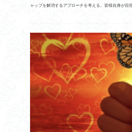
ャップを解消するアプローチを考える。皆様自身が目
セルフリーマッシブ
ユニバック
西洋料理指南書
モジュール単価低
KOMTRAX
起業
手塚建
プラチックの感情
アレルギー
給与に消費税
脆弱性発見コンテ
信用創造ビジネス
忍びいろは
ウナギ
突発
自虐史観
ワ
オープンソース化