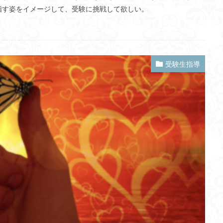
指す姿をイメージして、受験に挑戦して欲しい。
MIMO
ゼロ・エネルギービル
ダルマチア海岸
ソフトロボット
科学オリンピック
脳細胞置換
ピットウェア文化
岸田新総裁
レモン
食品ロス削減推進法
フラッシュ発電
鉄湯船
チク
減
東京卍リベンジャーズ
MotherHouse
レベル分け
結婚
受験生指導
GCL
新川結愛
辞書
ロボット
ヨーゼフ・フォン・ゲルラッハ
築研究所
ナマズ
ギリシャ神話
生分解性プラスチック
Web3.
の輪
防災支援委員会
安全・安心
小浜桃奈
ヤムナ文化
衛気
箸食制度導入
言論の自由
人工知能ゴーグル
PBA
リスクミニマム
ハートネット
大規模言語モデル
Dark Data
スト
イメージ
ヲシテ(ほつま)文字
空間情報科学
Digital Twin
桿体
シラブル
データセンター
失語症
寒流
外国
サイバー防御演習CYDER
糖尿病
ゼロデー攻撃
ホモサピエンス
性難聴
ネコサポステーション
サマルカンド
ソマチット
ホー
クチン接種
三貫地縄文人
飛騨高山
アビガン
CBDC
皇
社会的課題
訃報
技術士試験
スマホネイティブ
ゴルフ