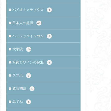
okAir M2 13インチ
バイオミメティクス
1
感性の哲学
ブール
日本人の起源
69
スワード方式
サービス残業
ベーシックインカム
5
ト通信
RhyLive
大学院
150
渚文化
id Press
水筒とワインの起源
1
パスワード
体験価値
スマホ
3
熱海土石流
染者
教育問題
1
蛇
SNS
みてね
1
創造的対応