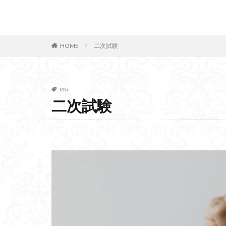
中国リニアモータ
シラス統治
カテゴリー
デナードの法則
HOME
二次試験
血栓予防
四
多層パーセプトロ
光ファイバー無線
TAG
タグ
二次試験
アマゾンプライム
技術士事務所
遠隔投薬支援治療
イジリングマシン
五味五色五法五感
ユーモア
セ
NATO
メソ
活性化酸素
死の谷
スー
ルービックキュー
ワークショップ
モバイルランサム
ジョハリの窓
サイバーエージェ
位置測位
ル
波力発電方式
SQLインジェクシ