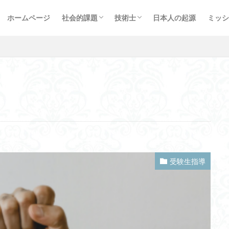
エネルギー問題
治山治水
海洋問題
プラスチック問題
心の問題
お金の問題
情報通信
新型コロナ対策
軍事問題
受験生指導
受験体験記
プロ
経歴
イベ
ーカー
ホットハウス・アース
未来予測
100日連続投稿
fourt
ホームページ
社会的課題
技術士
日本人の起源
ミッシ
忖度
三種の神器
スマートシティ
脳波
水問題
アンケー
エネルギー問題
治山治水
海洋問題
プラスチック問題
心の問題
お金の問題
情報通信
新型コロナ対策
軍事問題
受験生指導
受験体験記
プロ
経歴
イベ
日本技術士会
LCCM
安全対策
ヘッブの法則
NLP
修
セグウェイ
運動単位
邪馬台国
NewsPicksExpert
法
ン
リードレスペースメーカー
EPSP
スパイキングニューラルネッ
技術
抽象化
ナチュラルチーズ
ナノサイズ光触媒
トノトピー
ビデオ
極域増幅
バイオテクノロジー
アファナシェヴォ文化
形状説
西野七瀬
Sumer
感性マップ
ラモン・イ・カハル
ムガル帝国
ZOOM
２分の１ルール
地熱
塩風呂
方式
暗示性
ブログ
半球睡眠
波動と粒子の二重性
フー
五適
メガソーラ
PCR
英雄マナス
コロナ禍
近視
レンディビリティ
自然災害
IA
消防ロボット
メロトニン
ポタミア
ロボット工学の３原則
トランス脂肪酸
こども食堂
受験生指導
フォスコ・マライーニ
古代ギリシャ
3R
スマートスピーカー
トラ
文法中枢
インコ
地元水産物
継続的活性化理論
Mi
ブ
予測符号化原理
問い合わせ
放送通信統合網
Transformer
サイドベンド
ラウンドレッスン
TOEFL
土岐先生
邪気
ウェア
行動価値観数
田楽舞
秀真伝
子どもの安全研究グルー
感情と表情筋
DALL・E2
FoodLog
統合情報理論
IIIF
ント
RFID
メルロジ
AI入門
Self Supervised Learning
sq
ースキー
Grammarly
Privacy Preserving Data Synthesis
パター
十支族
正忍記
ホームコース
CASB
深尾教授
バイオ
ョン
モンテカルロ木探索(MCTS)
バルト三国
ホットスポット