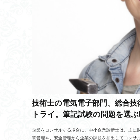
医師の年収
Yandex Go
a
網状組織説
相対性理論
松果体
圏論
不動産価値
GPT
安全管
メディア論
表層海流
ダ
CLOMA
LB
技術士の電気電子部門、総合技
人生の方程式
3M
金剛組
トライ。筆記試験の問題を選ぶ
人的資源管理論
公平
個人事
企業をコンサルする場合に、中小企業診断士は、主に
質管理や、安全管理から企業の課題を抽出してコンサ
Hodgkin-Kuxl