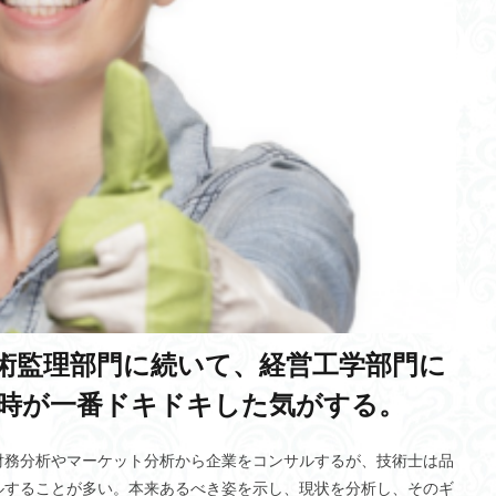
ゼロワンダー
地熱発電
慶雲館
精進料理
土石流
MacBo
pple
TED-Ed
ビジネスモデル
総合技術監理部門
Sargon
エレサレム
量子ゲート方式
ロリポップ
１周年記念
イスタン
振動説
深層学習
認知流動説
サステナブル
AI
ID・パ
NK細胞
トゥムシコヮパスイ
フレキシキュリティ
金継ぎ
大量発生
Self-supervised training
IS4SI
貧困層対策
ダイレク
理者
人間の脆弱性
マルコフ決定過程
大豆
契丹古伝
良
犬
迷惑コメント
超音速旅客機
シモセラエドガー准教授
Liqu
クト型波力発電方式
メディアコンテンツ論
義盛百首
目隠し
M
ニワンゴ
プーリング
宅急便
志
ユルト
誠実
術監理部門に続いて、経営工学部門に
財政支援
インカ帝国
ハイパーループ
寒冷化
北極海航路
安価
インカ文化
本わさび
自己啓発
残土問題
感
時が一番ドキドキした気がする。
カメラの歴史
安全管理
歯石
活性化
相関長
八岐大
務所登録
金魚
Y染色体
一次視覚野
ゼロトラストモデル
財務分析やマーケット分析から企業をコンサルするが、技術士は品
ルすることが多い。本来あるべき姿を示し、現状を分析し、そのギ
eyモデルの方程式
クロスオーバー法
妨害電波監視システム
幹細胞