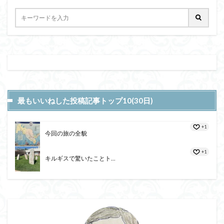
最もいいねした投稿記事トップ10(30日)
+1
今回の旅の全貌
+1
キルギスで驚いたことト...