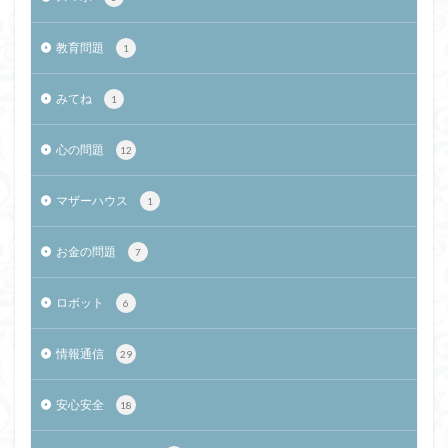
教育問題
1
みてね
1
心の問題
12
マザーハウス
1
お金の問題
7
ロボット
6
情報通信
29
安心安全
18