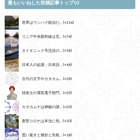
最もいいねした投稿記事トップ10
世界はウシハク統治だ...
+216
リニア中央新幹線は完...
+74
タイタニック号沈没の...
+58
日本人の起源：日本語...
+44
古代の文字やカタカム...
+28
技術士の電気電子部門...
+20
カタカムナは神秘の謎...
+20
新型コロナは本当に危...
+20
思い返すと挫折と失敗...
+18