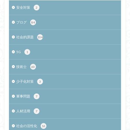
安全対策
2
ブログ
84
社会的課題
104
5G
1
技術士
60
少子化対策
3
軍事問題
7
人材活用
7
社会の活性化
16