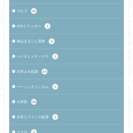
ゴルフ
18
GPSトラッカー
1
神山まるごと高専
4
バイオミメティクス
1
日本人の起源
69
ベーシックインカム
5
大学院
150
水筒とワインの起源
1
スマホ
3