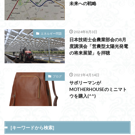
未来への戦略
2024年8月3日
エネルギー問題
日本技術士会農業部会の8月
度講演会「営農型太陽光発電
の将来展望」を拝聴
2021年4月14日
ブログ
サボリーマンが
MOTHERHOUSEのミニマト
ウを購入(^^)
[キーワードから検索]