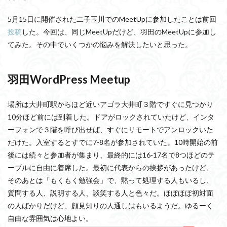
5月15日に開催された二子玉川でのMeetUpに参加したことは前回
投稿
した。今回は、同じMeetUpだけど、羽田のMeetUpに参加し
てみた。その中でいくつかの悩みを解決したいと思った。
羽田WordPress Meetup
場所は大井町駅からほど近いアゴラ大井町３階ですぐに見つかり
10分ほど前には到着した。ドアがロックされていたけど、インタ
ーフォンで３階を呼び出せば、すぐにリモートでアンロックいた
だけた。入室するとすでに7-8名が参加されていた。10時開始の前
後には続々と参加者が集まり、最終的には16-17名で8つほどのテ
ーブルに自由に着席した。最初に代表からの挨拶があったけど、
そのあとは「もくもく勉強会」で、黙って処理する人もいるし、
質問する人、説明する人、談笑する人と色々だ。ほぼほぼ初対面
の人ばかりだけど、顔見知りの人通しはもいるようだ。ゆるーく
自由な雰囲気は心地よい。