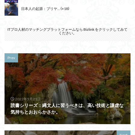
日本人の起源：ブリヤ...
+18
ITプロ人材のマッチングプラットフォームなら
Bizlink
をクリックしてみて
ください。
Prev
2022年5月21日
読書シリーズ：縄文人に習うべきは、高い技術と謙虚な
気持ちとおおらかさか。
Next